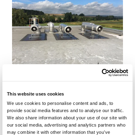
ASD
This website uses cookies
Der Abgasschalldämpfer für komplexe
We use cookies to personalise content and ads, to
Einbausituationen für mittlere und hohe
provide social media features and to analyse our traffic.
Frequenzen.
We also share information about your use of our site with
our social media, advertising and analytics partners who
may combine it with other information that you’ve
ZUM PRODUKT ASD