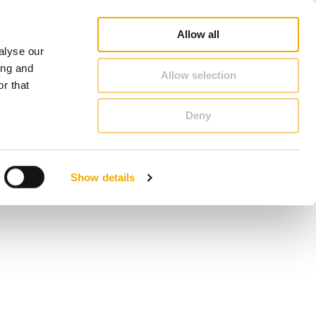
nsvarig säljare
3D BIM-CAD Databas
Inspiration
Karriär
Om Schiedel
Sverige
Allow all
alyse our
KONTAKT & RÅDGIVNING
ing and
Allow selection
r that
Deny
Bosnien
Finland
Show details
Lettland
Rumänien
Slovenien
Tyskland