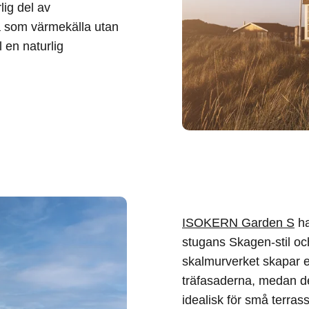
lig del av
a som värmekälla utan
 en naturlig
ISOKERN Garden S
ha
stugans Skagen-stil och
skalmurverket skapar e
träfasaderna, medan d
idealisk för små terras