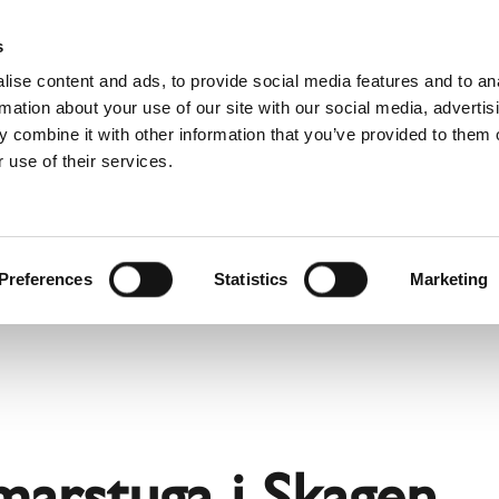
Downloads
Schiedel Profi
Hitta a
s
ise content and ads, to provide social media features and to an
rmation about your use of our site with our social media, advertis
 combine it with other information that you’ve provided to them o
 use of their services.
Service
För professionella
franska)
Benelux (holländska)
Estland
Preferences
Statistics
Marketing
Kroatien
Polen
Slovakien
Tjeckien
Österrike
rstuga i Skagen