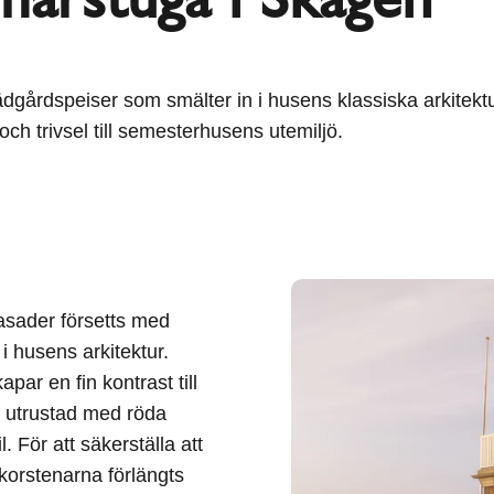
gårdspeiser som smälter in i husens klassiska arkitektu
och trivsel till semesterhusens utemiljö.
asader försetts med
i husens arkitektur.
par en fin kontrast till
 utrustad med röda
 För att säkerställa att
korstenarna förlängts