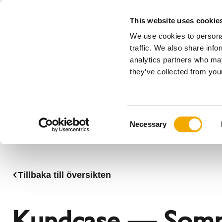
This website uses cookie
We use cookies to personal
Allt
traffic. We also share info
analytics partners who may
Please choose your country
they’ve collected from your
Produkter
Tillämpningar & Branscher
Företag
Historia
Benelux (engelska)
Benelux (
C
Nyheter, press & evenemang
Bulgarien
Danmark
Necessary
o
80 år med Schiedel
Frankrike
Italien
n
Litauen
Norge
s
Schweiz
Serbien
e
Tillbaka till översikten
n
Storbritannien
Sverige
t
Ukraina
Ungern
S
Kundcase — Somma
e