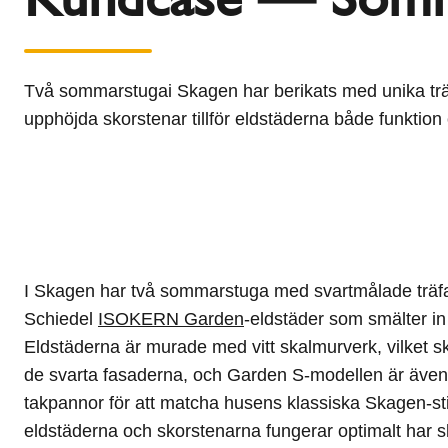
l
Schiedel Group
e
c
t
Två sommarstugai Skagen har berikats med unika träd
i
upphöjda skorstenar tillför eldstäderna både funktion 
o
n
I Skagen har två sommarstuga med svartmålade träf
Schiedel
ISOKERN Garden
-eldstäder som smälter in 
Eldstäderna är murade med vitt skalmurverk, vilket ska
de svarta fasaderna, och Garden S-modellen är även
takpannor för att matcha husens klassiska Skagen-stil.
eldstäderna och skorstenarna fungerar optimalt har s