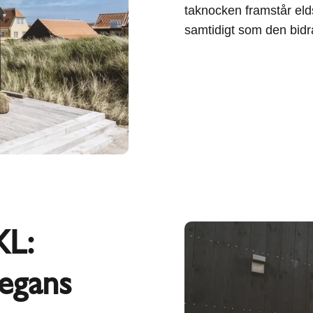
taknocken framstår eld
samtidigt som den bidrar
L:
egans