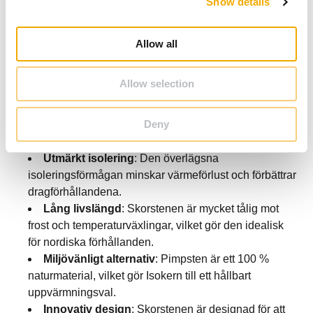
Show details
t
Förbättrad värmeekonomi
: Du får mer värme för
i
pengarna genom att maximera effektiviteten i
o
uppvärmningen.
Allow all
n
Minskad risk för skorstensbrand
: Skorstenen
motverkar löpsot och kondens, vilket bidrar till ökad
Allow selection
säkerhet.
Slitstarkt material
: Pimpstenens tålighet ger lång
Deny
hållbarhet och hög motståndskraft mot höga
temperaturer.
Utmärkt isolering
: Den överlägsna
isoleringsförmågan minskar värmeförlust och förbättrar
dragförhållandena.
Lång livslängd
: Skorstenen är mycket tålig mot
frost och temperaturväxlingar, vilket gör den idealisk
för nordiska förhållanden.
Miljövänligt alternativ
: Pimpsten är ett 100 %
naturmaterial, vilket gör Isokern till ett hållbart
uppvärmningsval.
Innovativ design
: Skorstenen är designad för att