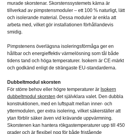
murade skorstenar. Skorstenssystemets kärna är
tillverkad av pimpstensmoduler – ett 100 % naturligt, lätt
och isolerande material. Dessa moduler är enkla att
arbeta med, vilket gör installationen förhållandevis
smidig.
Pimpstenens överlägsna isoleringsförmåga ger en
hållbar och energieffektiv värmelösning som tål både
tidens tand och höga temperaturer. Isokern är CE-märkt
och godkänd enligt de strängaste EU-standarderna.
Dubbeltmodul skorsten
För större behov eller högre temperaturer är
Isokern
dubbeltmodul skorsten
det självklara valet. Den dubbla
konstruktionen, med en luftspalt mellan inner- och
yttermodulen, ger extra isolering, vilket säkerställer att
ytan förblir säker även vid krävande uppvärmning.
Skorstenen kan hantera rökgastemperaturer upp till 450
grader och är flexibel nog för både fristående