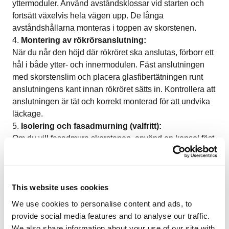
yttermoduler. Använd avståndsklossar vid starten och
fortsätt växelvis hela vägen upp. De långa
avståndshållarna monteras i toppen av skorstenen.
Montering av rökrörsanslutning:
När du når den höjd där rökröret ska anslutas, förborr ett
hål i både ytter- och innermodulen. Fäst anslutningen
med skorstenslim och placera glasfibertätningen runt
anslutningens kant innan rökröret sätts in. Kontrollera att
anslutningen är tät och korrekt monterad för att undvika
läckage.
Isolering och fasadmurning (valfritt):
Om du vill fasadmura skorstenen, använd en konsol fäst
med skorstenslim som stöd för muren. Alternativt kan
murkransar användas för en enklare lösning.
Isokern-
skorstenen
är designad för att fungera effektivt utan
ytterligare isolering, men en fasadmur ger extra skydd
This website uses cookies
och estetisk finish.
We use cookies to personalise content and ads, to
Avslutning av
skorstenen
:
provide social media features and to analyse our traffic.
Avsluta med den översta innermodulen och en luftspalt
We also share information about your use of our site with