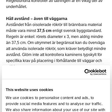
Regelbundna kontroller av tätningen är en viktig del av
underhållet.
Håll avstånd – även till väggarna
Avståndet från oisolerade rökrör till brännbara material
måste vara minst
37,5 cm
enligt svensk byggstandard.
Regeln är enkel: rörets diameter x 3, men aldrig mindre
än 37,5 cm. Om utrymmet är begränsat kan du överväga
att använda isolerade rökrör, som kräver betydligt mindre
avstånd. Glöm inte att kontrollera kaminens typskylt för
specifika krav på placering i förhållande till väggar och
möbler.
Ta hjälp av sotaren
När kaminen och rökröret är installerade är det dags att
This website uses cookies
kontakta din lokala sotare. Sotaren ska godkänna
installationen och se till att den uppfyller alla gällande
We use cookies to personalise content and ads, to
regler.
provide social media features and to analyse our traffic.
We also share information about your use of our site with