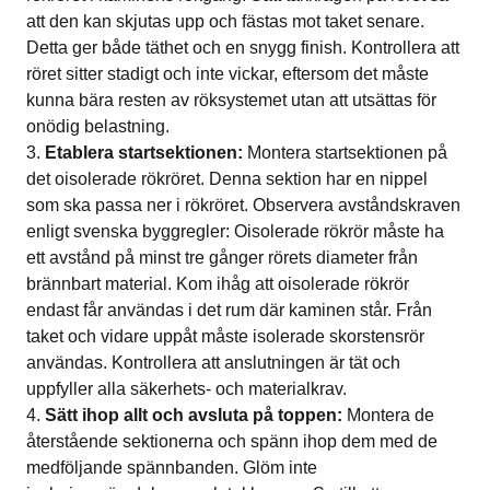
att den kan skjutas upp och fästas mot taket senare.
Detta ger både täthet och en snygg finish. Kontrollera att
röret sitter stadigt och inte vickar, eftersom det måste
kunna bära resten av röksystemet utan att utsättas för
onödig belastning.
Etablera startsektionen:
Montera startsektionen på
det oisolerade rökröret. Denna sektion har en nippel
som ska passa ner i rökröret. Observera avståndskraven
enligt svenska byggregler: Oisolerade rökrör måste ha
ett avstånd på minst tre gånger rörets diameter från
brännbart material. Kom ihåg att oisolerade rökrör
endast får användas i det rum där kaminen står. Från
taket och vidare uppåt måste isolerade skorstensrör
användas. Kontrollera att anslutningen är tät och
uppfyller alla säkerhets- och materialkrav.
Sätt ihop allt och avsluta på toppen:
Montera de
återstående sektionerna och spänn ihop dem med de
medföljande spännbanden. Glöm inte