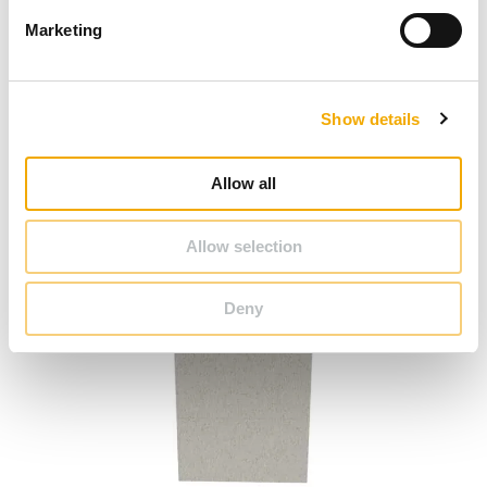
e
Marketing
l
e
Krav på skorstenens öppning
c
Show details
t
i
o
Allow all
n
Allow selection
Deny