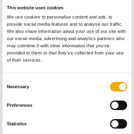
För CE-märkta eldstäder där avståndskraven inte anges
This website uses cookies
gäller som tumregel att rökröret ska placeras minst tre
gånger sin diameter från brännbara material, dock minst
We use cookies to personalise content and ads, to
375 mm. För
murade skorstenar
bör avståndet vara
provide social media features and to analyse our traffic.
minst 100 mm, och för sotluckor eller spjäll minst 200
We also share information about your use of our site with
mm.
our social media, advertising and analytics partners who
may combine it with other information that you’ve
Om eldstaden och avluftningssystemet inte är CE-märkt
provided to them or that they’ve collected from your use
gäller följande avståndskrav:
of their services.
Minst 100 mm från murade skorstenar.
Minst 200 mm från sotluckor, spjäll och liknande
C
delar av skorstenen.
Necessary
o
Rökrör: Tre gånger rökrörets diameter, dock minst
n
375 mm. Avståndet mäts från skorstenens ytterkant till
s
brännbara material.
Preferences
e
n
För att säkerställa korrekt installation och följa svenska
t
Statistics
regler bör du rådgöra med en sotare eller certifierad
S
installatör.