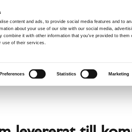
Downloads
Schiedel Profi
Hitta a
s
ise content and ads, to provide social media features and to an
rmation about your use of our site with our social media, advertis
 combine it with other information that you’ve provided to them o
 use of their services.
Service
För professionella
franska)
Benelux (holländska)
Estland
Preferences
Statistics
Marketing
Kroatien
Polen
Slovakien
Tjeckien
Österrike
m levererat till komm