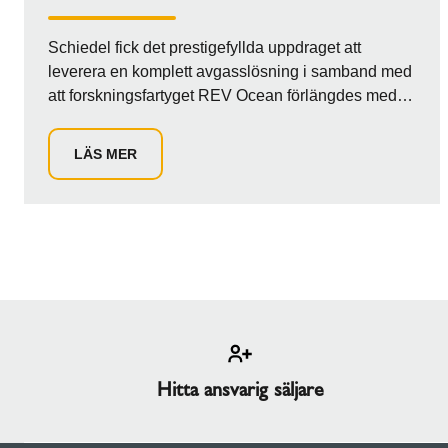
Schiedel fick det prestigefyllda uppdraget att
leverera en komplett avgasslösning i samband med
att forskningsfartyget REV Ocean förlängdes med
12 meter. Projektet genomfördes under en kritisk fas
där fartyget byggdes om för att optimera kapaciteten
LÄS MER
för globala forskningsuppdrag. Vårt uppdrag
innebar därför betydligt mer än att bara byta ut
komponenter; det krävdes en lösning som
säkerställde att REV Ocean kunde uppfylla extremt
stränga prestandakrav. I nära samarbete med varvet
Vard implementerades vårt lättviktssystem
Schiedels marinskorsten (Ø500 och Ø600 mm).
Hitta ansvarig säljare