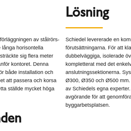
Lösning
örläggningen av stålrörs-
Schiedel levererade en komb
 långa horisontella
förutsättningarna. För att k
träckte sig flera meter
dubbelväggiga, isolerade ö
nför kontoret. Denna
kompletterat med det enke
r både installation och
anslutningssektionerna. Sy
et att passera och korsa
Ø300, Ø350 och Ø500 mm. He
Detta ställde mycket höga
av Schiedels egna experter.
avgörande för att genomföra 
byggarbetsplatsen.
den