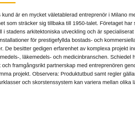
 kund är en mycket väletablerad entreprenör i Milano m
t som sträcker sig tillbaka till 1950-talet. Företaget har 
ll i stadens arkitektoniska utveckling och är specialiserat
installationer för prestigefyllda bostads- och kommersiell
er. De besitter gedigen erfarenhet av komplexa projekt i
smedels-, läkemedels- och medicinbranschen. Schiedel h
gt och framgångsrikt partnerskap med entreprenören gen
ma projekt. Observera: Produktutbud samt regler gäll
rklasser och skorstenssystem kan variera mellan olika l