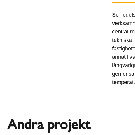
Schiedels
verksamhe
central ro
tekniska 
fastighet
annat liv
långvari
gemensam
temperatu
Andra projekt