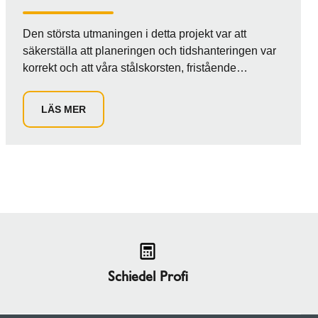
Den största utmaningen i detta projekt var att
säkerställa att planeringen och tidshanteringen var
korrekt och att våra stålskorsten, fristående
skorstenar och generatorer passade ihop. Detta
krävde särskild anpassning av flänsar,
LÄS MER
grafitpackningar och monteringsdelar specifika för
byggarbetsplatsen. Dessutom måste leveransen
och installationen av våra system noggrant
samordnas med ankomsten av de fristående
skorstenarna.
Schiedel Profi