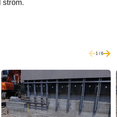
 ström.
1
/
6