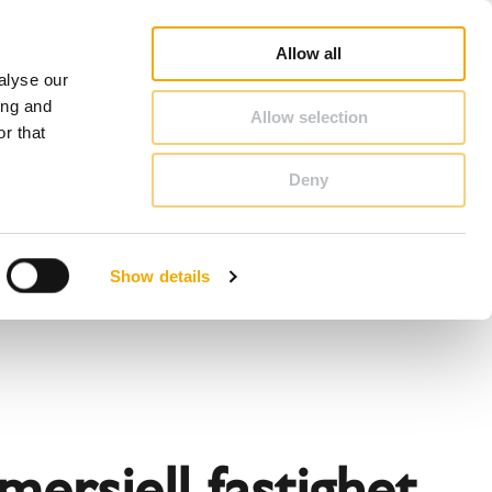
nsvarig säljare
3D BIM-CAD Databas
Inspiration
Karriär
Om Schiedel
Sverige
Allow all
alyse our
KONTAKT & RÅDGIVNING
ing and
Allow selection
r that
Deny
Bosnien
Finland
Show details
Lettland
Rumänien
Slovenien
Tyskland
ersiell fastighet