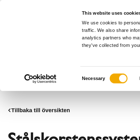
This website uses cookie
We use cookies to personal
Allt
traffic. We also share info
analytics partners who may
Please choose your country
they’ve collected from your
Produkter
Tillämpningar & Branscher
Företag
Historia
Benelux (engelska)
Benelux (
C
Nyheter, press & evenemang
Bulgarien
Danmark
Necessary
o
80 år med Schiedel
Frankrike
Italien
n
Litauen
Norge
s
Schweiz
Serbien
e
Tillbaka till översikten
n
Storbritannien
Sverige
t
Ukraina
Ungern
S
Stålskorstenssyste
e