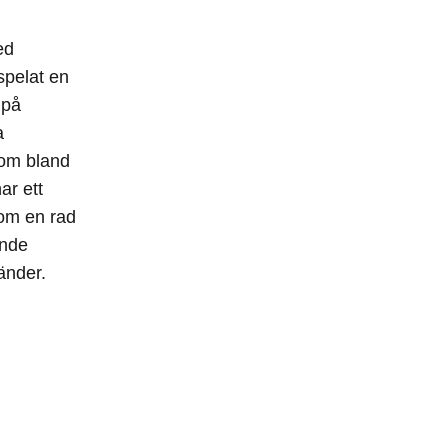
ed
spelat en
 på
a
nom bland
ar ett
om en rad
ande
änder.