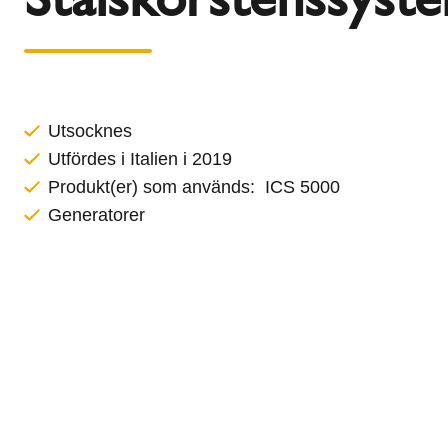
l
Schiedel Group
e
c
t
i
o
Utsocknes
n
Utfördes i Italien i 2019
Produkt(er) som används: ICS 5000
Generatorer