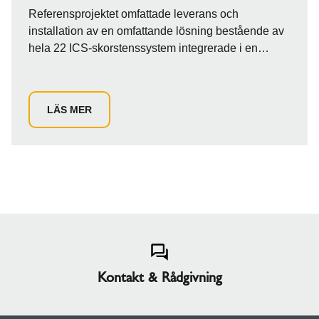
Referensprojektet omfattade leverans och
installation av en omfattande lösning bestående av
hela 22 ICS-skorstenssystem integrerade i en
bärande mastkonstruktion. Uppdraget utfördes vid
sjukhusets värmeanläggning i Storbritannien, där
installationen skedde genom taket med hjälp av
LÄS MER
kran. Detta krävde en noggrann samordning av
leverans- och installationsplanen. Det var
avgörande att allt levererades till byggarbetsplatsen
komplett och i exakt rätt tid för att synkroniseras med
kranhyran. För att hantera de varierande behoven
användes dimensionerna Ø450 mm, Ø550 mm och
Ø600 mm.
Kontakt & Rådgivning