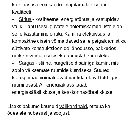
korstnasüsteemi kaudu, mõjutamata siseõhu
kvaliteeti.
Sirius
- kvaliteetne, energiatõhus ja vastupidav
valik. Tänu isesulguvatele põlemiskambri ustele on
selle kasutamine ohutu. Kamina efektiivsus ja
kompaktne disain võimaldavad selle paigaldamist ka
süttivate konstruktsioonide lähedusse, pakkudes
rohkem võimalusi sisekujunduslahendusteks.
Sargas
- stiilne, nurgelise disainiga kamin, mis
sobib väiksemate ruumide kütmiseks. Suured
klaaspinnad võimaldavad nautida elavat tuld igast
ruumi osast. A+ energiaklass tagab
energiasäästlikkuse ja keskkonnasõbralikkuse.
Lisaks pakume kauneid
välikaminaid
, et tuua ka
õuealale hubasust ja soojust.