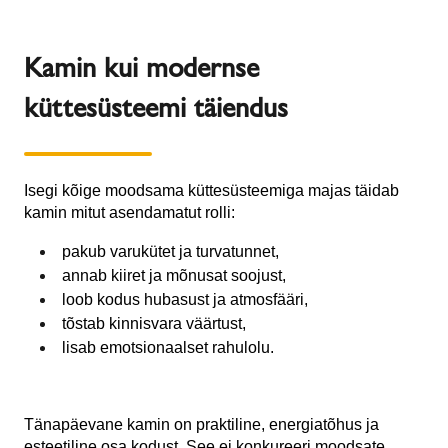
Kamin kui modernse
küttesüsteemi täiendus
Isegi kõige moodsama küttesüsteemiga majas täidab
kamin mitut asendamatut rolli:
pakub varukütet ja turvatunnet,
annab kiiret ja mõnusat soojust,
loob kodus hubasust ja atmosfääri,
tõstab kinnisvara väärtust,
lisab emotsionaalset rahulolu.
Tänapäevane kamin on praktiline, energiatõhus ja
esteetiline osa kodust. See ei konkureeri moodsate