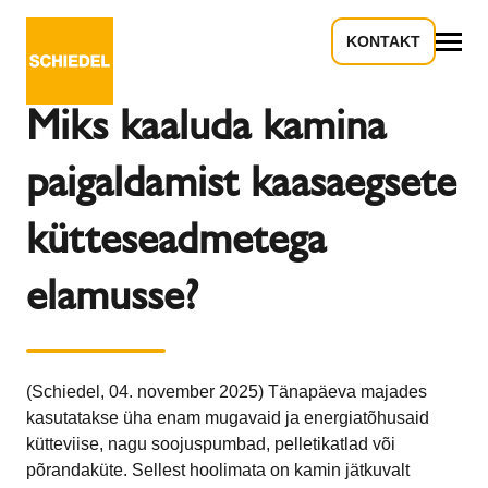
KONTAKT
Tagasi ülevaate juurde
Kõik
Miks kaaluda kamina
paigaldamist kaasaegsete
kütteseadmetega
elamusse?
(Schiedel, 04. november 2025) Tänapäeva majades
kasutatakse üha enam mugavaid ja energiatõhusaid
kütteviise, nagu soojuspumbad, pelletikatlad või
põrandaküte. Sellest hoolimata on kamin jätkuvalt