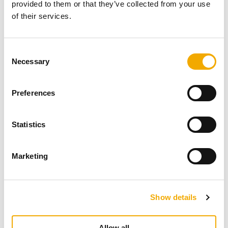
provided to them or that they’ve collected from your use
of their services.
Kamin võib tõsta kinnisvara
C
Necessary
o
väärtust
n
s
Preferences
e
n
t
Statistics
S
e
Marketing
l
e
c
Show details
t
i
o
Allow all