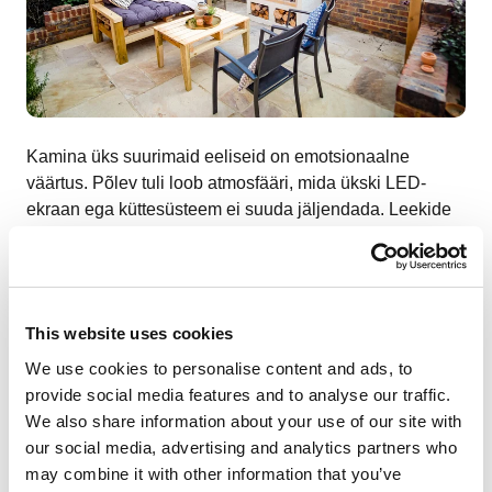
Kamina üks suurimaid eeliseid on emotsionaalne
väärtus. Põlev tuli loob atmosfääri, mida ükski LED-
ekraan ega küttesüsteem ei suuda jäljendada. Leekide
vaatamine rahustab, vähendab stressi ja loob
turvatunde. Kamin tõmbab inimesi kokku – pered
kogunevad kamina ette vestlema, lugema või lihtsalt
vaikust nautima.
This website uses cookies
Kamin võib olla ka ruumi keskpunkt, mis kujundab kogu
We use cookies to personalise content and ads, to
sisekujunduse loogika. See lisab interjöörile iseloomu ja
provide social media features and to analyse our traffic.
soojust, mis teeb majast kodu. Üha enam valitakse isegi
We also share information about your use of our site with
gaasi- või elektrikaminaid mitte niivõrd soojusallikana,
our social media, advertising and analytics partners who
vaid hubase õhkkonna loomiseks.
may combine it with other information that you’ve