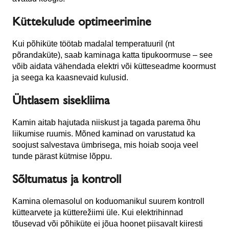
Küttekulude optimeerimine
Kui põhiküte töötab madalal temperatuuril (nt
põrandaküte), saab kaminaga katta tipukoormuse – see
võib aidata vähendada elektri või kütteseadme koormust
ja seega ka kaasnevaid kulusid.
Ühtlasem sisekliima
Kamin aitab hajutada niiskust ja tagada parema õhu
liikumise ruumis. Mõned kaminad on varustatud ka
soojust salvestava ümbrisega, mis hoiab sooja veel
tunde pärast kütmise lõppu.
Sõltumatus ja kontroll
Kamina olemasolul on koduomanikul suurem kontroll
küttearvete ja kütterežiimi üle. Kui elektrihinnad
tõusevad või põhiküte ei jõua hoonet piisavalt kiiresti