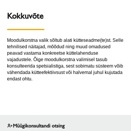
Kokkuvõte
Moodulkorstna valik sõltub alati kütteseadme(te)st. Selle
tehnilised näitajad, mõõdud ning muud omadused
peavad vastama konkreetse küttelahenduse
vajadustele. Õige moodulkorstna valimisel tasub
konsulteerida spetsialistiga, sest sobimatu süsteem võib
vähendada kütteefektiivsust või halvemal juhul kujutada
endast ohtu.
Müügikonsultandi otsing