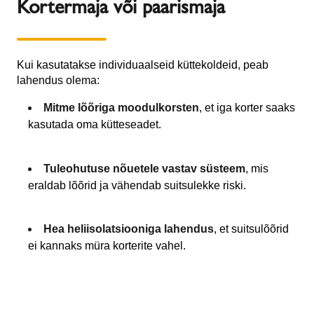
Kortermaja või paarismaja
Kui kasutatakse individuaalseid küttekoldeid, peab
lahendus olema:
Mitme lõõriga moodulkorsten
, et iga korter saaks
kasutada oma kütteseadet.
Tuleohutuse nõuetele vastav süsteem
, mis
eraldab lõõrid ja vähendab suitsulekke riski.
Hea heliisolatsiooniga lahendus
, et suitsulõõrid
ei kannaks müra korterite vahel.