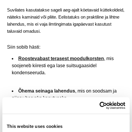
Suvilates kasutatakse sageli aeg-ajalt köetavaid küttekoldeid, 
näiteks kaminaid või pliite. Eelistatuks on praktiline ja lihtne 
lahendus, mis ei vaja ilmtingimata igapäevast kasutust 
taluvaid omadusi.
Siin sobib hästi:
Roostevabast terasest moodulkorsten
, mis
soojeneb kiiresti ega lase suitsugaasidel
kondenseeruda.
Õhema seinaga lahendus
, mis on soodsam ja
piisav harvaks kasutuseks.
Kergesti paigaldatav süsteem
, sest suvilates
tehakse sageli remonti või muudatusi etapiviisiliselt.
This website uses cookies