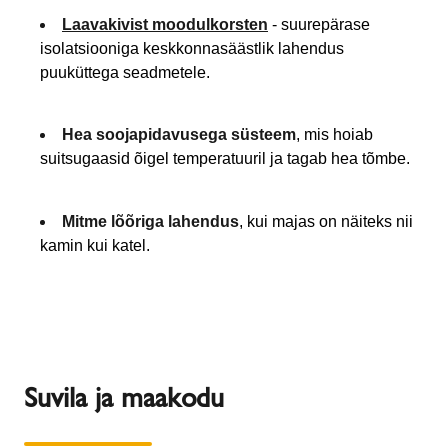
Laavakivist moodulkorsten
- suurepärase
isolatsiooniga keskkonnasäästlik lahendus
puuküttega seadmetele.
Hea soojapidavusega süsteem
, mis hoiab
suitsugaasid õigel temperatuuril ja tagab hea tõmbe.
Mitme lõõriga lahendus
, kui majas on näiteks nii
kamin kui katel.
Suvila ja maakodu