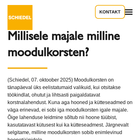
KONTAKT
Tagasi ülevaate juurde
Kõik
Millisele majale milline
moodulkorsten?
(Schiedel, 07. oktoober 2025) Moodulkorsten on
tänapäeval üks eelistatumaid valikuid, kui otsitakse
töökindlat, ohutut ja lihtsasti paigaldatavat
korstnalahendust. Kuna aga hooned ja kütteseadmed on
väga erinevad, ei sobi iga moodulkorsten igale majale.
Õige lahenduse leidmine sõltub nii hoone tüübist,
kasutatavast kütusest kui ka kütteseadmest. Järgnevalt
selgitame, milline moodulkorsten sobib enimlevinud
hoonetüüpidele.