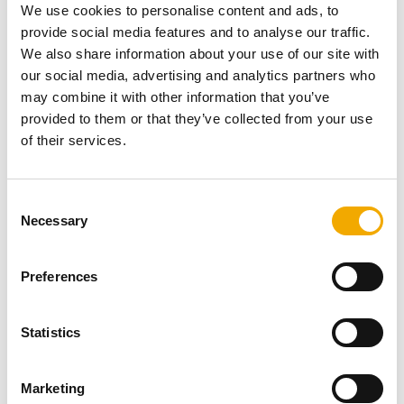
We use cookies to personalise content and ads, to
Ruumisäästlik lahendus
-
laavakivist
provide social media features and to analyse our traffic.
moodulkorsten Isokern
sobib kõigile puiduküttega
We also share information about your use of our site with
seadmetele, sealjuures võimaldab laavakivi hea
our social media, advertising and analytics partners who
isolatsioon moodulkorstna ohutult paigaldada seinte
may combine it with other information that you’ve
ja muude konstruktsioonide lähedusse, aidates nii ka
provided to them or that they’ve collected from your use
ruumi kokku hoida.
of their services.
C
Necessary
o
n
s
Saun
Preferences
e
n
t
Statistics
Saunas on kütteseadmed väga spetsiifilise töörežiimiga – 
S
kiiresti tõusvad temperatuurid ja suur niiskus. Seetõttu 
e
Marketing
saavad olulisteks niiskus- ja kuumakindlus ning ohutus 
l