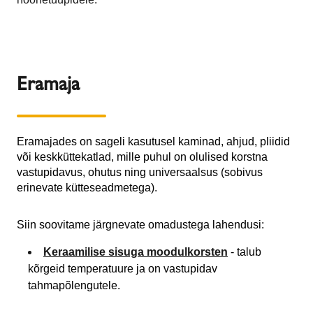
Eramaja
Eramajades on sageli kasutusel kaminad, ahjud, pliidid
või keskküttekatlad, mille puhul on olulised korstna
vastupidavus, ohutus ning universaalsus (sobivus
erinevate kütteseadmetega).
Siin soovitame järgnevate omadustega lahendusi:
Keraamilise sisuga moodulkorsten
- talub
kõrgeid temperatuure ja on vastupidav
tahmapõlengutele.