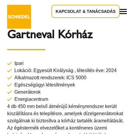
KAPCSOLAT & TANÁCSADÁS
Vissza az áttekintéshez
Összes
Gartneval Kórház
Ipari
Lokáció: Egyesült Királyság , létesítés éve: 2024
Alkalmazott rendszerek:
ICS 5000
Egészségügyi létesítmények
Generátorok
Energiacentrum
4 db 450 mm belső átmérújű kéményrendszer került
kiszállításra és telepítésre, amelyek dízelgenerátorokat
szolgálnak ki biztosítva a kórház tartalék áramellátását.
Az égéstermék elvezetőket a konténeres üzemi