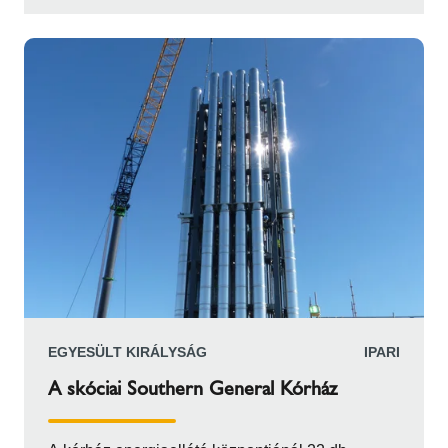
telepítettek tartalék áramellátásként. A
berendezéshez a Schiedel szállította az ICS
5000 füstgázrendszert. Ez a típus kiváló
minőségű, duplafalú, rozsdamentes acél
megoldás, hőszigeteléssel, amelyet úgy
terveztek, hogy ellenálljon a nagy nyomásnak az
új infrastruktúrában.
EGYESÜLT KIRÁLYSÁG
IPARI
A skóciai Southern General Kórház