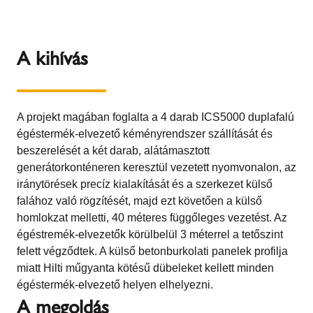
A kihívás
A projekt magában foglalta a 4 darab ICS5000 duplafalú
égéstermék-elvezető kéményrendszer szállítását és
beszerelését a két darab, alátámasztott
generátorkonténeren keresztül vezetett nyomvonalon, az
iránytörések precíz kialakítását és a szerkezet külső
falához való rögzítését, majd ezt követően a külső
homlokzat melletti, 40 méteres függőleges vezetést. Az
égéstremék-elvezetők körülbelül 3 méterrel a tetőszint
felett végződtek. A külső betonburkolati panelek profilja
miatt Hilti műgyanta kötésű dübeleket kellett minden
égéstermék-elvezető helyen elhelyezni.
A megoldás