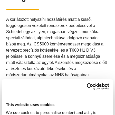
A korlátozott helyszíni hozzáférés miatt a külső,
függőlegesen vezetett rendszerek beépítésével a
Schiedel egy az ilyen, magasban végzett munkákra
specializálódott, alpintechnikával dolgozó csapatot
bízott meg. Az ICS5000 kéményrendszer megoldást a
tervezett precíziós kötésekkel és a T600 H1 D V3
jelöléssel a könnyű szerelése és a megbízhatósága
miatt választotta az ügyfél. A szerelés megkezdése előtt
a részletes kockázatértékeléseket és a
módszertanulmányokat az NHS hatóságainak
jóváhagyása is szükséges volt.
A megbízó
This website uses cookies
A skóciai Glasgow West Endben található Gartnavel
We use cookies to personalise content and ads, to