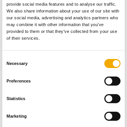
Kórház egy híres oktatókórház, amely egészségügyi
provide social media features and to analyse our traffic.
szolgáltatások széles skáláját kínálja. A Great Western
We also share information about your use of our site with
Road közelében található, Hyndland, Anniesland és
our social media, advertising and analytics partners who
Kelvindale negyedek között. A kórház kiváló lokációjú,
may combine it with other information that you’ve
közel van a Hyndland vasútállomáshoz, így a betegek, a
provided to them or that they’ve collected from your use
látogatók és a személyzet számára egyaránt gyorsan és
of their services.
egyszerűen megközeléíthető.
C
Necessary
o
További referencia projektek
n
s
Preferences
e
n
t
Statistics
S
e
Marketing
l
e