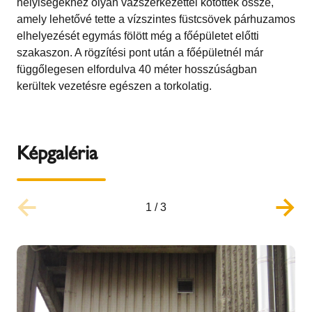
helyiségekhez olyan vázszerkezettel kötötték össze,
amely lehetővé tette a vízszintes füstcsövek párhuzamos
elhelyezését egymás fölött még a főépületet előtti
szakaszon. A rögzítési pont után a főépületnél már
függőlegesen elfordulva 40 méter hosszúságban
kerültek vezetésre egészen a torkolatig.
Képgaléria
1
/
3