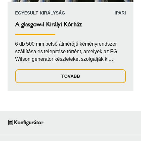
EGYESÜLT KIRÁLYSÁG
IPARI
A glasgow-i Királyi Kórház
6 db 500 mm belső átmérőjű kéményrendszer
szállítása és telepítése történt, amelyek az FG
Wilson generátor készleteket szolgálják ki,
biztosítva a kórház tartalék áramellátását. Az
égéstermék elevezetőknek először vízszintesen
TOVÁBB
kellett futniuk az épület bejárata felett, mielőtt
függőleges irányba fordultak volna, hogy elérjék
az energiaközpont tetejét, ahonnan egy további
meghosszabbított vízszintes irányú vezetésre volt
szükség a megfelelő alátámasztással. Ezután a
meglévő betonsiló mellett szerelve érték el a fő
Konfigurátor
függőleges pályát és a torkolatot.