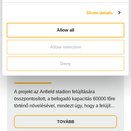
c
Show details
t
i
o
Allow all
n
Allow selection
EGYESÜLT KIRÁLYSÁG
IPARI
Deny
Liverpooli Anfield stadion tartalékáram
ellátása
A projekt az Anfield stadion felújítására
összpontosított, a befogadó kapacitás 60000 főre
történő növelésével, mindezt úgy, hogy a felújítás
után is megőrizze híres hangulatát. A
modernizáció részeként egy 700 kVA-es,
TOVÁBB
akusztikus burkolattal ellátott generátort