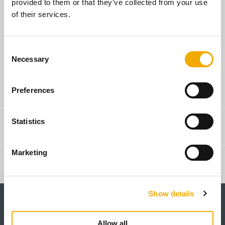
provided to them or that they’ve collected from your use
of their services.
Jeg er privat
C
Necessary
o
n
s
Salgskonsulentsøk
Preferences
e
n
t
Statistics
Produkter
S
e
Marketing
l
Artikler
e
c
Show details
t
i
o
Allow all