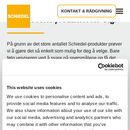
KONTAKT & RÅDGIVNING
Finn det rette produktet for deg!
Alle
På grunn av det store antallet Schiedel-produkter prøver
vi å gjøre det så enkelt som mulig for deg å velge. Bare
følg veiviseren ved å svare på spørsmålene og få det
produktet som passer best til dine behov. Er du
håndverker/profesjonell eller forbruker/byggherre?
Hva slags bruker er du?
This website uses cookies
We use cookies to personalise content and ads, to
provide social media features and to analyse our traffic.
Jeg er profesjonell
We also share information about your use of our site with
our social media, advertising and analytics partners who
may combine it with other information that you’ve