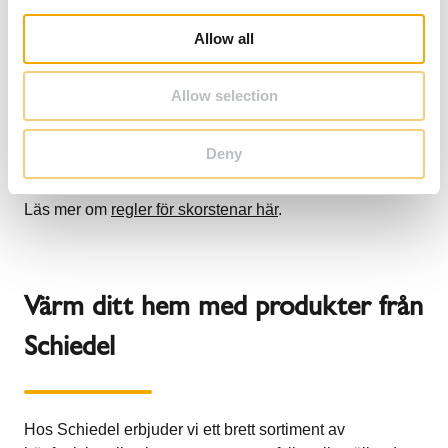
i
meter.
o
Allow all
n
Det är viktigt att följa riktlinjerna och säkerställa att
Allow selection
skorstenen är korrekt placerad och dimensionerad för att
uppfylla både byggnadstekniska och
Deny
brandsäkerhetskrav.
Läs mer om
regler för skorstenar här
.
Värm ditt hem med produkter från
Schiedel
Hos Schiedel erbjuder vi ett brett sortiment av