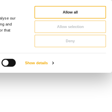
nsvarig säljare
3D BIM-CAD Databas
Inspiration
Karriär
Om Schiedel
Sverige
Allow all
alyse our
KONTAKT & RÅDGIVNING
ing and
Allow selection
r that
Deny
Bosnien
Finland
Show details
Lettland
Rumänien
Slovenien
Tyskland