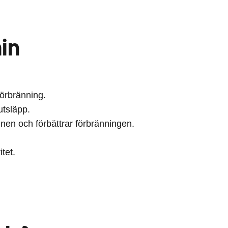
min
förbränning.
utsläpp.
nen och förbättrar förbränningen.
tet.