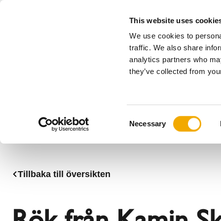
This website uses cookie
We use cookies to personal
Allt
traffic. We also share info
analytics partners who may
Please choose your country
they’ve collected from your
Produkter
Tillämpningar & Branscher
Företag
Historia
Benelux (engelska)
Benelux (
C
Nyheter, press & evenemang
Bulgarien
Danmark
Necessary
o
80 år med Schiedel
Frankrike
Italien
n
Litauen
Norge
s
Schweiz
Serbien
e
Tillbaka till översikten
n
Storbritannien
Sverige
t
Ukraina
Ungern
S
Rök från Kamin Sk
e