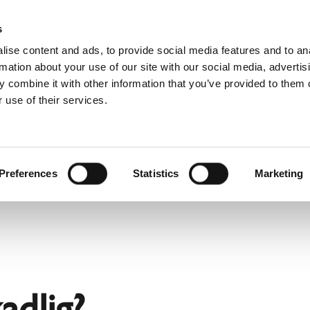
Downloads
Schiedel Profi
Hitta a
s
ise content and ads, to provide social media features and to an
rmation about your use of our site with our social media, advertis
 combine it with other information that you’ve provided to them o
 use of their services.
Service
För professionella
franska)
Benelux (holländska)
Estland
Preferences
Statistics
Marketing
Kroatien
Polen
Slovakien
Tjeckien
Österrike
adlig?