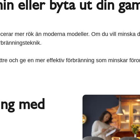
in eller byta ut din gam
ucerar mer rök än moderna modeller. Om du vill minska din
rbränningsteknik.
ttre och ge en mer effektiv förbränning som minskar föro
ing med