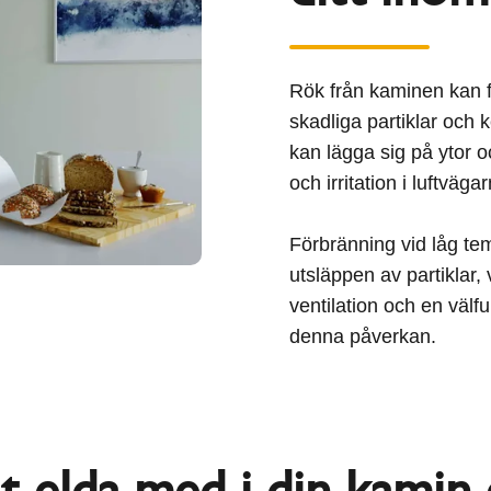
Rök från kaminen kan 
skadliga partiklar och 
kan lägga sig på ytor oc
och irritation i luftväga
Förbränning vid låg te
utsläppen av partiklar, 
ventilation och en väl
denna påverkan.
t elda med i din kamin e