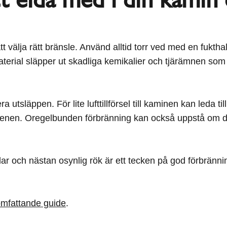
 att välja rätt bränsle. Använd alltid torr ved med en fukt
material släpper ut skadliga kemikalier och tjärämnen som
utsläppen. För lite lufttillförsel till kaminen kan leda till
rstenen. Oregelbunden förbränning kan också uppstå om du 
 Klar och nästan osynlig rök är ett tecken på god förbränn
 omfattande guide
.