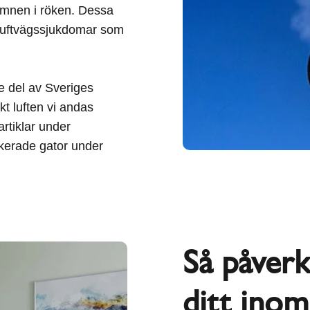
rämnen i röken. Dessa
a luftvägssjukdomar som
e del av Sveriges
kt luften vi andas
rtiklar under
ikerade gator under
Så påverk
ditt inom