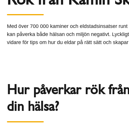
l
Schiedel Group
e
c
t
Med över 700 000 kaminer och eldstadsinsatser runt o
i
kan påverka både hälsan och miljön negativt. Lyckligt
o
vidare för tips om hur du eldar på rätt sätt och skap
n
Hur påverkar rök frå
din hälsa?