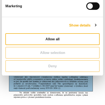
e
Marketing
l
e
c
Show details
t
i
o
Allow all
n
Allow selection
Deny