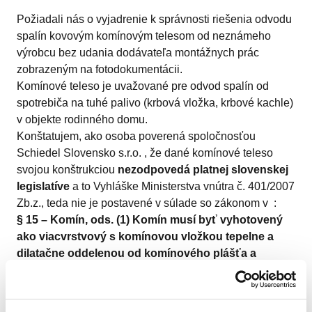
Požiadali nás o vyjadrenie k správnosti riešenia odvodu
spalín kovovým komínovým telesom od neznámeho
výrobcu bez udania dodávateľa montážnych prác
zobrazeným na fotodokumentácii.
Komínové teleso je uvažované pre odvod spalín od
spotrebiča na tuhé palivo (krbová vložka, krbové kachle)
v objekte rodinného domu.
Konštatujem, ako osoba poverená spoločnosťou
Schiedel Slovensko s.r.o. , že dané komínové teleso
svojou konštrukciou
nezodpovedá platnej slovenskej
legislatíve
a to Vyhláške Ministerstva vnútra č. 401/2007
Zb.z., teda nie je postavené v súlade so zákonom v :
§ 15 – Komín, ods. (1) Komín musí byť vyhotovený
ako viacvrstvový s komínovou vložkou tepelne a
dilatačne oddelenou od komínového plášťa a
rozmerovo a tvarovo stálou. Jednovrstvový komín
možno vyhotoviť len v občasne užívaných stavbách.
Rozpor je tu v tom, že v spodnej časti komína sú použité