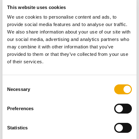
jednoduché prvky bez izolačnej vrstvy. Nie je to
This website uses cookies
prípustné z požiarno-bezpečnostného hľadiska.
We use cookies to personalise content and ads, to
Takto postavené komínové teleso nesmie byť
provide social media features and to analyse our traffic.
uvedené do prevádzky
, v zmysle Vyhlášky 401/2007
We also share information about your use of our site with
Zb.z. podľa § 19 Čistenie, kontrola a preskúšanie
our social media, advertising and analytics partners who
komína, lebo nevyhovuje platnej legislatíve.
may combine it with other information that you’ve
Podľa fotodokumentácie bola na vytesnenie škár
provided to them or that they’ve collected from your use
použitá expanzná PUR pena. Pokiaľ montážna
of their services.
spoločnosť nezanechala na stavbe doklad (Deklaráciu
o vlastnostiach od výrobcu) o nehorľavosti použitého
materiálu, musí byť pena považovaná za horľavý
C
materiál a teda nebol dodržaný bezpečný odstup
Necessary
o
horľavých častí stavby a materiálov od vonkajšieho
n
povrchu komínového telesa, ktorý pri tuhých palivách
s
môže byť podľa typu komína od 50 do 200 mm
Preferences
e
v závislosti od spôsobu zabudovania a deklarácie
n
výrobcu. Tým nebola dodržaná STN EN 1856-1, na
t
Statistics
ktorú sa odvoláva Vyhl.č. 401/2007 Zb.z.
S