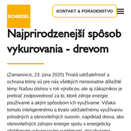
KONTAKT & PORADENSTVO
Späť na prehľad
Všetko
Najprirodzenejší spôsob
vykurovania - drevom
(Zamarovce, 23. júna 2020) Trvalá udržateľnosť a
ochrana klímy sú pre nás všetkých mimoriadne dôležité
témy. Našou úlohou v roli výrobcov, ale aj zákazníkov je
prebrať zodpovednosť za to, ktoré zdroje energie
používame a akým spôsobom ich využívame. Vďaka
tomuto inteligentnému a trvalo udržateľnému využívaniu
prírodných a obnoviteľných surovín, napríklad dreva, ako
obnoviteľných zdrojov energie spolu s energeticky
efektívnymi vykurovacími systémami, dosahujeme