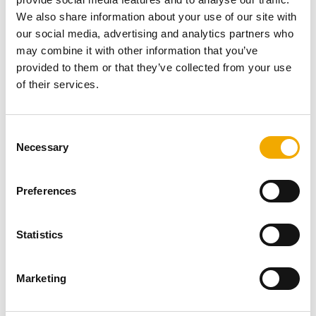
We also share information about your use of our site with
our social media, advertising and analytics partners who
may combine it with other information that you’ve
provided to them or that they’ve collected from your use
of their services.
C
Necessary
o
n
s
Preferences
e
n
t
Statistics
Trvalá udržateľnosť a ochrana klímy sú pre nás všetkých
S
mimoriadne dôležité témy. Našou úlohou v roli výrobcov,
e
ale aj zákazníkov je prebrať zodpovednosť za to, ktoré
Marketing
l
zdroje energie používame a akým spôsobom ich
e
využívame. Vďaka tomuto inteligentnému a trvalo