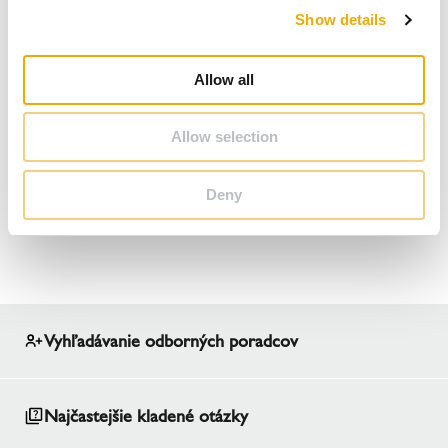
Show details
t
i
o
Allow all
n
Allow selection
Deny
Obsah podcastu
Vyhľadávanie odborných poradcov
Najčastejšie kladené otázky