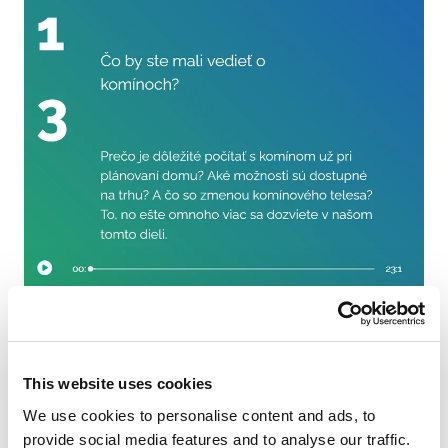
Čo by ste mali vedieť o komínoch
Boli sme oslovení našim partnerom, spoločnosťou Baník
This website uses cookies
a syn, aby sme prostredníctvom podcastu priblížili
problematiku komínových telies.
We use cookies to personalise content and ads, to
Tejto úlohy sa zhostil náš odborný poradca, školiteľ,
provide social media features and to analyse our traffic.