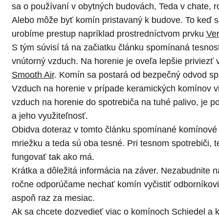
sa o používaní v obytných budovách, Teda v chate, 
Alebo môže byť komín pristavaný k budove. To keď 
urobíme prestup napríklad prostredníctvom prvku
Ve
S tým súvisí tá na začiatku článku spomínaná tesnos
vnútorný vzduch. Na horenie je oveľa lepšie priviez
Smooth Air
. Komín sa postará od bezpečný odvod spa
Vzduch na horenie v prípade keramických komínov 
vzduch na horenie do spotrebiča na tuhé palivo, je p
a jeho využiteľnosť.
Obidva doteraz v tomto článku spomínané komínové s
mriežku a teda sú oba tesné. Pri tesnom spotrebič
fungovať tak ako má.
Krátka a dôležitá informácia na záver. Nezabudnite n
ročne odporúčame nechať komín vyčistiť odborníkovi. 
aspoň raz za mesiac.
Ak sa chcete dozvedieť viac o komínoch Schiedel a k