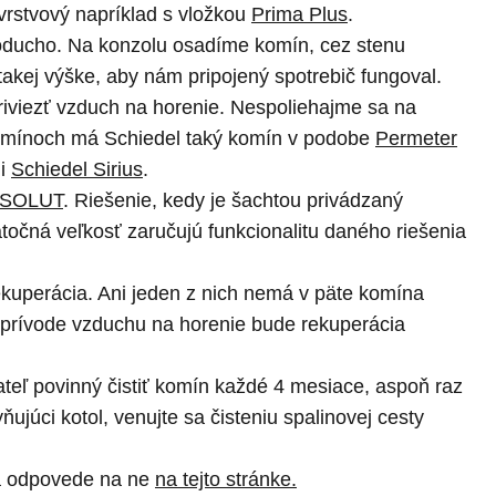
vrstvový napríklad s vložkou
Prima Plus
.
oducho. Na konzolu osadíme komín, cez stenu
kej výške, aby nám pripojený spotrebič fungoval.
riviezť vzduch na horenie. Nespoliehajme sa na
 komínoch má Schiedel taký komín v podobe
Permeter
mi
Schiedel Sirius
.
BSOLUT
. Riešenie, kedy je šachtou privádzaný
atočná veľkosť zaručujú funkcionalitu daného riešenia
kuperácia. Ani jeden z nich nemá v päte komína
prívode vzduchu na horenie bude rekuperácia
vateľ povinný čistiť komín každé 4 mesiace, aspoň raz
júci kotol, venujte sa čisteniu spalinovej cesty
y a odpovede na ne
na tejto stránke.