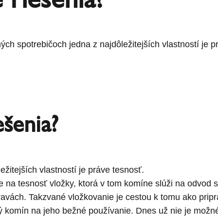
ch spotrebičoch jedna z najdôležitejších vlastností je p
ešenia?
žitejších vlastností je práve tesnosť.
a tesnosť vložky, ktorá v tom komíne slúži na odvod s
ravách. Takzvané vložkovanie je cestou k tomu ako pripr
ľný komín na jeho bežné používanie. Dnes už nie je mož