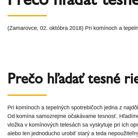
l
Schiedel Group
e
c
t
(Zamarovce, 02. októbra 2018) Pri komínoch a tepelný
i
o
n
Prečo hľadať tesné ri
Pri komínoch a tepelných spotrebičoch jedna z najdôle
Od komína samozrejme očakávame tesnosť. Hľadíme n
vložka v komínových telesách sa vyskytuje pri ich op
alebo len jednoducho urobiť starý a teda nepoužite