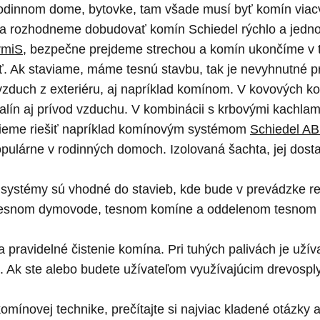
rodinnom dome, bytovke, tam všade musí byť komín viac
sa rozhodneme dobudovať komín Schiedel rýchlo a jedn
rmiS
, bezpečne prejdeme strechou a komín ukončíme v ta
ť. Ak staviame, máme tesnú stavbu, tak je nevyhnutné p
ť vzduch z exteriéru, aj napríklad komínom. V kovových
lín aj prívod vzduchu. V kombinácii s krbovými kachla
vieme riešiť napríklad komínovým systémom
Schiedel A
opulárne v rodinných domoch. Izolovaná šachta, jej dost
ystémy sú vhodné do stavieb, kde bude v prevádzke re
i, tesnom dymovode, tesnom komíne a oddelenom tesnom 
a pravidelné čistenie komína. Pri tuhých palivách je uží
Ak ste alebo budete užívateľom využívajúcim drevosplyňu
omínovej technike, prečítajte si najviac kladené otázk