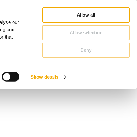
Poradca pre komíny a kachle
Vyhľadávanie partnerov
O Schiedel
Slovensko
Allow all
alyse our
KONTAKT & PORADENSTVO
ing and
Allow selection
r that
Deny
Benelux (Holandský)
Dánsko
Show details
Litva
Nórsko
Slovensko
Ukrajina
Švédsko