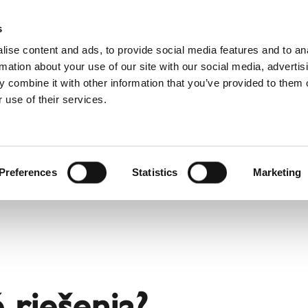
Vyhľadávanie poradcu
Na stiahnutie
s
ise content and ads, to provide social media features and to an
rmation about your use of our site with our social media, advertis
 combine it with other information that you’ve provided to them o
 use of their services.
Pre profesionálov
Francúzsky)
Benelux (Holandský)
Chorvátsko
Preferences
Statistics
Marketing
ko
Fínsko
Nemecko
Rumunsko
Taliansko
ublika
Švajčiarsko
 riešenia?