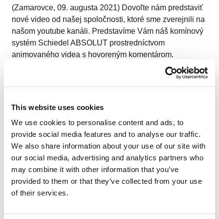
(Zamarovce, 09. augusta 2021) Dovoľte nám predstaviť
nové video od našej spoločnosti, ktoré sme zverejnili na
našom youtube kanáli. Predstavíme Vám náš komínový
systém Schiedel ABSOLUT prostredníctvom
animovaného videa s hovoreným komentárom.
This website uses cookies
Video Schiedel ABSOLUT –
We use cookies to personalise content and ads, to
informácie pre zodpovedných
provide social media features and to analyse our traffic.
We also share information about your use of our site with
staviteľov o komíne pre tesné
our social media, advertising and analytics partners who
domy v štandarde AO
may combine it with other information that you’ve
provided to them or that they’ve collected from your use
of their services.
Dovoľte nám predstaviť nové video od našej