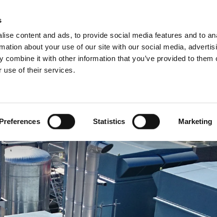
s
ise content and ads, to provide social media features and to an
rmation about your use of our site with our social media, advertis
 combine it with other information that you’ve provided to them o
 use of their services.
Per i professionisti
francese)
Benelux (inglese)
Croazia
Preferences
Statistics
Marketing
Francia
Lettonia
Repubblica Ceca
a
Slovenia
Ungheria