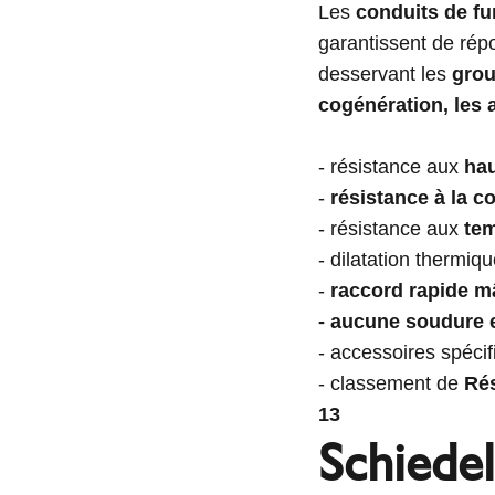
Les
conduits de fu
garantissent de rép
desservant les
grou
cogénération, les 
- résistance aux
hau
-
résistance à la c
- résistance aux
tem
- dilatation thermiqu
-
raccord rapide mâ
- aucune soudure 
- accessoires spécif
- classement de
Rés
13
Schiede