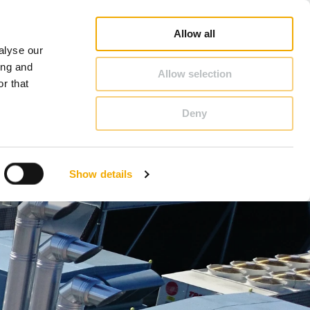
Downloads
Carriera
Chi siamo
Italia
Allow all
alyse our
CONTATTO & CONSULENZA
ing and
Allow selection
r that
Deny
Benelux (olandese)
Danimarca
Show details
Germania
Lituania
Romania
Svezia