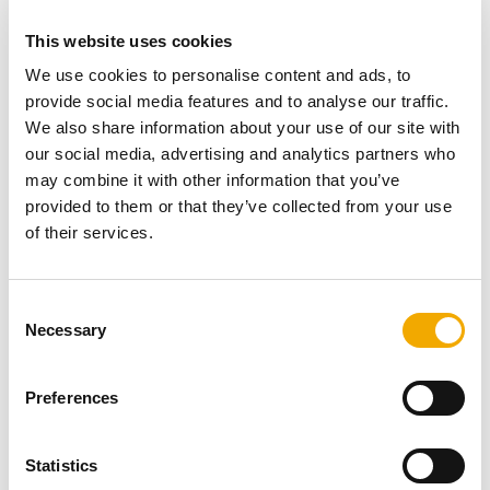
administratívna budova. Do roku 1990 pokračoval v
This website uses cookies
rozširovaní svojich obchodných aktivít v Nemecku a
Rakúsku a potom previedol skupinu Schiedel Group do
We use cookies to personalise content and ads, to
spoločnosti Braas GmbH.
provide social media features and to analyse our traffic.
Číslo jedna v Európe – Schiedel ako popredný
We also share information about your use of our site with
poskytovateľ komplexných riešení
our social media, advertising and analytics partners who
Schiedel je dnes lídrom v oblasti vykurovacích systémov
may combine it with other information that you’ve
(ventilačných a vykurovacích). Technicky vysoko
provided to them or that they’ve collected from your use
vyvinuté dizajnové výrobky významne prispievajú k
of their services.
zlepšeniu životného prostredia.
Ako líder na európskom trhu s vysoko energeticky
efektívnymi komínovými systémami má Schiedel v
C
Necessary
súčasnosti 75 rokov skúseností na trhu a svojim
o
zákazníkom ponúka vysokokvalitné, inovatívne,
n
spoľahlivé a energeticky efektívne výrobky a služby pre
s
Preferences
obytné aj komerčné budovy. Systémové riešenia
e
spoločnosti Schiedel sú navyše bezpečné a ľahko sa
n
inštalujú.
t
Statistics
Súčasť Standard Industries