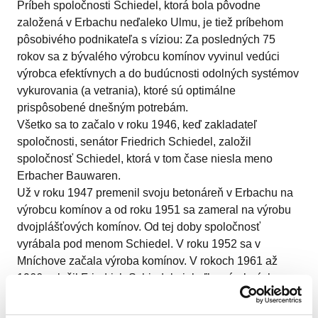
Príbeh spoločnosti Schiedel, ktorá bola pôvodne
založená v Erbachu neďaleko Ulmu, je tiež príbehom
pôsobivého podnikateľa s víziou: Za posledných 75
rokov sa z bývalého výrobcu komínov vyvinul vedúci
výrobca efektívnych a do budúcnosti odolných systémov
vykurovania (a vetrania), ktoré sú optimálne
prispôsobené dnešným potrebám.
Všetko sa to začalo v roku 1946, keď zakladateľ
spoločnosti, senátor Friedrich Schiedel, založil
spoločnosť Schiedel, ktorá v tom čase niesla meno
Erbacher Bauwaren.
Už v roku 1947 premenil svoju betonáreň v Erbachu na
výrobcu komínov a od roku 1951 sa zameral na výrobu
dvojplášťových komínov. Od tej doby spoločnosť
vyrábala pod menom Schiedel. V roku 1952 sa v
Mníchove začala výroba komínov. V rokoch 1961 až
1966 založil Friedrich Schiedel niekoľko výrobných a
predajných závodov v Nemecku a Rakúsku. V roku
1971 bola v Mníchove postavená ústredná