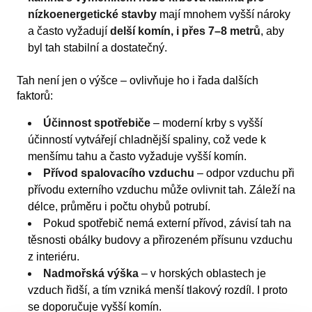
nízkoenergetické stavby
mají mnohem vyšší nároky
a často vyžadují
delší komín, i přes 7–8 metrů
, aby
byl tah stabilní a dostatečný.
Tah není jen o výšce – ovlivňuje ho i řada dalších
faktorů:
Účinnost spotřebiče
– moderní krby s vyšší
účinností vytvářejí chladnější spaliny, což vede k
menšímu tahu a často vyžaduje vyšší komín.
Přívod spalovacího vzduchu
– odpor vzduchu při
přívodu externího vzduchu může ovlivnit tah. Záleží na
délce, průměru i počtu ohybů potrubí.
Pokud spotřebič nemá externí přívod, závisí tah na
těsnosti obálky budovy a přirozeném přísunu vzduchu
z interiéru.
Nadmořská výška
– v horských oblastech je
vzduch řidší, a tím vzniká menší tlakový rozdíl. I proto
se doporučuje vyšší komín.