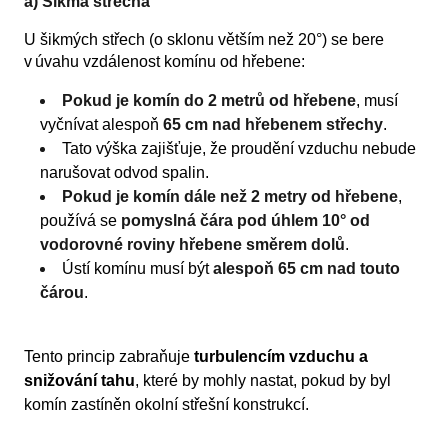
a) Šikmá střecha
U šikmých střech (o sklonu větším než 20°)
se bere
v úvahu vzdálenost komínu od hřebene:
Pokud je komín do 2 metrů od hřebene
, musí
vyčnívat alespoň
65 cm nad hřebenem střechy
.
Tato výška zajišťuje, že proudění vzduchu nebude
narušovat odvod spalin.
Pokud je komín dále než 2 metry od hřebene
,
používá se
pomyslná čára pod úhlem 10° od
vodorovné roviny hřebene směrem dolů
.
Ústí komínu musí být
alespoň 65 cm nad touto
čárou
.
Tento princip zabraňuje
turbulencím vzduchu a
snižování tahu
, které by mohly nastat, pokud by byl
komín zastíněn okolní střešní konstrukcí.