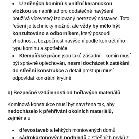
U zděných komínů s vnitřní keramickou
vložkou
se například pro dodatečné navýšení
používá vícevrstvý izolovaný nerezový nástavec.
Toto
řešení je technicky možné, ale
vždy by mělo být
konzultováno s odborníkem,
který posoudí
vhodnost a bezpečnost navýšení podle konkrétního
typu komínu a spotřebiče.
Klempířské práce
jsou také zásadní – komín musí
být správně oplechován,
nesmí docházet k zatékání
do střešní konstrukce
a detail prostupu musí
odpovídat konkrétní krytině.
b) Bezpečné vzdálenosti od hořlavých materiálů
Komínová konstrukce musí být navržena tak, aby
nedocházelo k přehřívání okolních materiálů
,
zejména u:
dřevostaveb
a lehkých montovaných domů,
sádrokartonových podhledů
a střešních prvků z