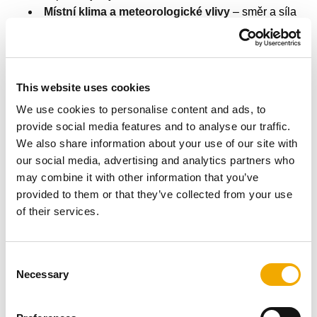
Místní klima a meteorologické vlivy
– směr a síla
větru, teplotní inverze nebo vysoká vlhkost mohou tah
negativně ovlivnit.
This website uses cookies
We use cookies to personalise content and ads, to
provide social media features and to analyse our traffic.
We also share information about your use of our site with
Proč je nutný výpočet?
our social media, advertising and analytics partners who
may combine it with other information that you’ve
provided to them or that they’ve collected from your use
of their services.
C
Necessary
o
n
s