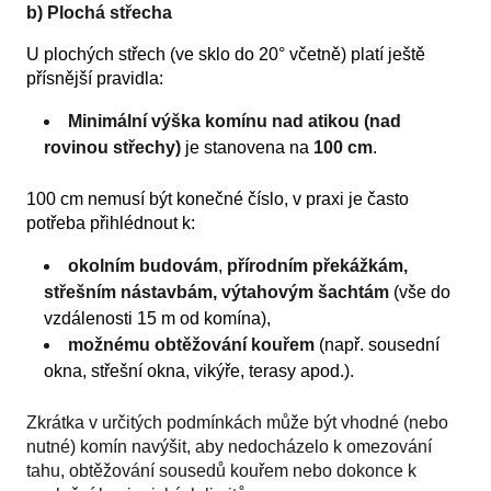
b) Plochá střecha
U plochých střech (ve sklo do 20° včetně) platí ještě
přísnější pravidla:
Minimální výška komínu nad atikou (nad
rovinou střechy)
je stanovena na
100 cm
.
100 cm nemusí být konečné číslo, v praxi je často
potřeba přihlédnout k:
okolním budovám
,
přírodním překážkám,
střešním nástavbám, výtahovým šachtám
(vše do
vzdálenosti 15 m od komína),
možnému obtěžování kouřem
(např. sousední
okna, střešní okna, vikýře, terasy apod.).
Zkrátka v určitých podmínkách může být vhodné (nebo
nutné) komín navýšit, aby nedocházelo k omezování
tahu, obtěžování sousedů kouřem nebo dokonce k