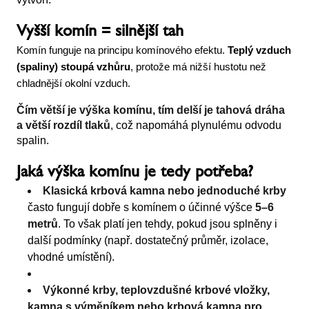
Vyšší komín = silnější tah
Komín funguje na principu komínového efektu. 
Teplý vzduch 
(spaliny) stoupá vzhůru
, protože má nižší hustotu než 
chladnější okolní vzduch.
Čím větší je výška komínu, tím delší je tahová dráha
a větší rozdíl tlaků
, což napomáhá plynulému odvodu
spalin.
Jaká výška komínu je tedy potřeba?
Klasická krbová kamna nebo jednoduché krby
často fungují dobře s komínem o účinné výšce
5–6
metrů
. To však platí jen tehdy, pokud jsou splněny i
další podmínky (např. dostatečný průměr, izolace,
vhodné umístění).
Výkonné krby, teplovzdušné krbové vložky,
kamna s výměníkem nebo krbová kamna pro