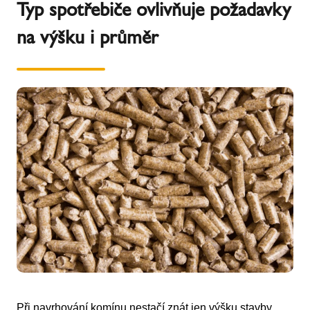
Typ spotřebiče ovlivňuje požadavky
na výšku i průměr
Při navrhování komínu nestačí znát jen výšku stavby