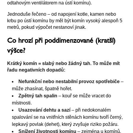
odtahovým ventilátorem na ústí komínu).
Jednoduše řečeno – od napojení kotle, kamen nebo
krbu po ústí komínu by měl být komín vysoký alespoň 5
metrů, pokud výpočet nestanoví jinak.
Co hrozí při poddimenzované (kratší)
výšce?
Krátký komín = slabý nebo žádný tah. To může mít
řadu negativních dopadů:
Nefunkční nebo nestabilní provoz spotřebiče
–
může zhasínat, špatně hořet.
Zpětný tah spalin
– kouř se může vracet do
místnosti.
Usazování dehtu a sazí
– při nedokonalém
spalování se na vnitřních stěnách komínu tvoří černý,
lepkavý povlak (dehet), který zvyšuje riziko požáru.
Snížení životnosti komínu
– zejména u komínů,