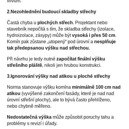
vlivům.
2.Nezohlednění budoucí skladby střechy
Častá chyba u
plochých střech
. Projektant nebo
stavebník nepočítá s tím, že skladba střechy (izolace,
hydroizolace, zásypy) může být
vysoká i přes 50 cm
.
Komín pak zůstane „utopený“ pod úrovní a
nesplňuje
tak předepsanou výšku nad střechou.
Při návrhu je tedy nutné
započítat finální výšku
střešního pláště
, nikoli jen hrubou konstrukci.
3.Ignorování výšky nad atikou u ploché střechy
Norma stanovuje výšku komína
minimálně 100 cm nad
atikou
(vyvýšené zakončení fasády, které je nad nad
úrovní střešní plochy), ale to bývá často přehlíženo,
nebo chybně měřeno.
Nedostatečná výška
může způsobit poruchy tahu a
problémy s revizí i úřady.