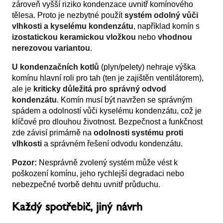
zároveň vyšší riziko kondenzace uvnitř komínového
tělesa. Proto je nezbytné použít
systém odolný vůči
vlhkosti a kyselému kondenzátu
, například komín s
izostatickou keramickou vložkou
nebo
vhodnou
nerezovou variantou
.
U kondenzačních kotlů
(plyn/pelety) nehraje výška
komínu hlavní roli pro tah (ten je zajištěn ventilátorem),
ale je
kriticky důležitá pro správný odvod
kondenzátu
. Komín musí být navržen se správným
spádem a odolností vůči kyselému kondenzátu, což je
klíčové pro dlouhou životnost. Bezpečnost a funkčnost
zde závisí primárně na
odolnosti systému proti
vlhkosti
a správném řešení odvodu kondenzátu.
Pozor:
Nesprávně zvolený systém může vést k
poškození komínu, jeho rychlejší degradaci nebo
nebezpečné tvorbě dehtu uvnitř průduchu.
Každý spotřebič, jiný návrh