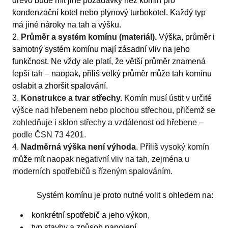
dřevo bude mít jiné požadavky než komín pro
kondenzační kotel nebo plynový turbokotel. Každý typ
má jiné nároky na tah a výšku.
Průměr a systém komínu (materiál).
Výška, průměr i
samotný systém komínu mají zásadní vliv na jeho
funkčnost. Ne vždy ale platí, že větší průměr znamená
lepší tah – naopak, příliš velký průměr může tah komínu
oslabit a zhoršit spalování.
Konstrukce a tvar střechy.
Komín musí ústit v určité
výšce nad hřebenem nebo plochou střechou, přičemž se
zohledňuje i sklon střechy a vzdálenost od hřebene –
podle ČSN 73 4201.
Nadměrná výška není výhoda
. Příliš vysoký komín
může mít naopak negativní vliv na tah, zejména u
moderních spotřebičů s řízeným spalováním.
Systém komínu je proto nutné volit s ohledem na:
konkrétní spotřebič a jeho výkon,
typ stavby a způsob napojení,