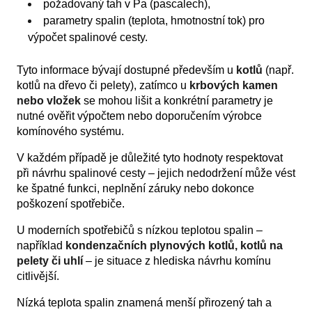
požadovaný tah v Pa (pascalech),
parametry spalin (teplota, hmotnostní tok) pro
výpočet spalinové cesty.
Tyto informace bývají dostupné především u
kotlů
(např.
kotlů na dřevo či pelety), zatímco u
krbových kamen
nebo vložek
se mohou lišit a konkrétní parametry je
nutné ověřit výpočtem nebo doporučením výrobce
komínového systému.
V každém případě je důležité tyto hodnoty respektovat
při návrhu spalinové cesty – jejich nedodržení může vést
ke špatné funkci, neplnění záruky nebo dokonce
poškození spotřebiče.
U moderních spotřebičů s nízkou teplotou spalin –
například
kondenzačních plynových kotlů, kotlů na
pelety či uhlí
– je situace z hlediska návrhu komínu
citlivější.
Nízká teplota spalin znamená menší přirozený tah a