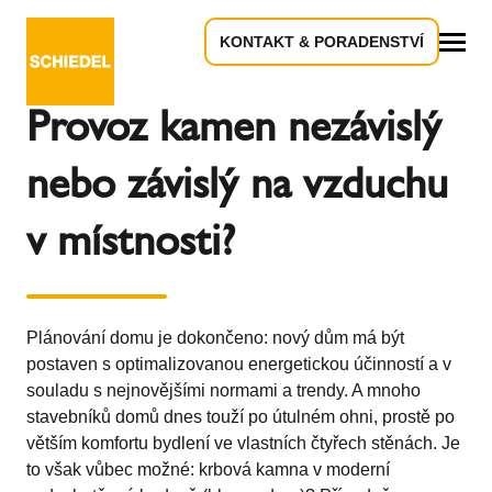
KONTAKT & PORADENSTVÍ
Zpět k přehledu
Vše
Provoz kamen nezávislý
nebo závislý na vzduchu
v místnosti?
Plánování domu je dokončeno: nový dům má být
postaven s optimalizovanou energetickou účinností a v
souladu s nejnovějšími normami a trendy. A mnoho
stavebníků domů dnes touží po útulném ohni, prostě po
větším komfortu bydlení ve vlastních čtyřech stěnách. Je
to však vůbec možné: krbová kamna v moderní