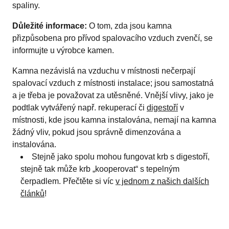
spaliny.
Důležité informace:
O tom, zda jsou kamna
přizpůsobena pro přívod spalovacího vzduch zvenčí, se
informujte u výrobce kamen.
Kamna nezávislá na vzduchu v místnosti nečerpají
spalovací vzduch z místnosti instalace; jsou samostatná
a je třeba je považovat za utěsněné. Vnější vlivy, jako je
podtlak vytvářený např. rekuperací či
digestoří
v
místnosti, kde jsou kamna instalována, nemají na kamna
žádný vliv, pokud jsou správně dimenzována a
instalována.
Stejně jako spolu mohou fungovat krb s digestoří,
stejně tak může krb „kooperovat“ s tepelným
čerpadlem. Přečtěte si víc
v jednom z našich dalších
článků
!