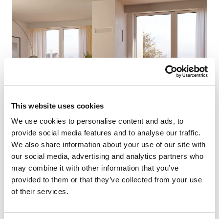
This website uses cookies
We use cookies to personalise content and ads, to
provide social media features and to analyse our traffic.
We also share information about your use of our site with
Stručně řečeno to znamená
Jednotlivá kamna
our social media, advertising and analytics partners who
vyžadují spalovací vzduch, který je buď odebírán z
may combine it with other information that you’ve
místnosti, v níž jsou instalována (kamna závislá na
provided to them or that they’ve collected from your use
vzduchu v místnosti), nebo
of their services.
potřebný kyslík je přiváděn přímo do kamen zvenčí
samostatným potrubím, například přes