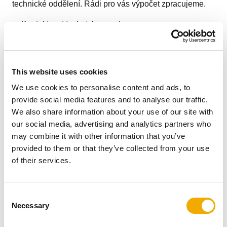
technické oddělení. Rádi pro vás výpočet zpracujeme.
->
Kontaktovat technickou podporu
4. Odborná technická podpora pro
This website uses cookies
We use cookies to personalise content and ads, to
vaše projekty
provide social media features and to analyse our traffic.
We also share information about your use of our site with
our social media, advertising and analytics partners who
Nenechávejte složité detaily bez odpovědi. Jako partner
may combine it with other information that you’ve
pro projekční a architektonické kanceláře vám
provided to them or that they’ve collected from your use
poskytujeme přímou vazbu na naše specialisty a
of their services.
legislativní experty.
Technická podpora a konzultace:
Náš tým
C
specialistů je vám k dispozici pro individuální
Necessary
o
posouzení komplikovaných projektů, dimenzování
n
spalinových cest a řešení nestandardních stavebních