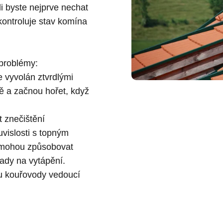
li byste nejprve nechat
kontroluje stav komína
problémy:
e vyvolán ztvrdlými
ě a začnou hořet, když
t znečištění
uvislosti s topným
é mohou způsobovat
lady na vytápění.
u kouřovody vedoucí