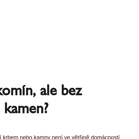
 komín, ale bez
 kamen?
í krbem nebo kamny není ve většině domácností