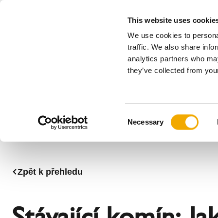
This website uses cookie
We use cookies to personal
Vše
traffic. We also share info
analytics partners who may
Please choose your country
they’ve collected from your
Produkty
Použití & Odvětví
Servis
Pr
Společnost
Historie
Benelux (Angličtina)
Benelux (
C
Novinky, tisk a události
Bulharsko
Chorvats
Necessary
o
Finsko
Francie
n
Lotyšsko
Maďarsko
s
Polsko
Rakousko
e
Zpět k přehledu
n
Slovinsko
Srbsko
t
Česká republika
Švédsko
S
Stávající komín: Ja
e