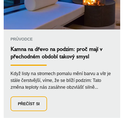
PRŮVODCE
Kamna na dřevo na podzim: proč mají v
přechodném období takový smysl
Když listy na stromech pomalu mění barvu a vítr je
stále čerstvější, víme, že se blíží podzim: Tato
změna teploty nás zasáhne obzvlášť silně...
PŘEČÍST SI