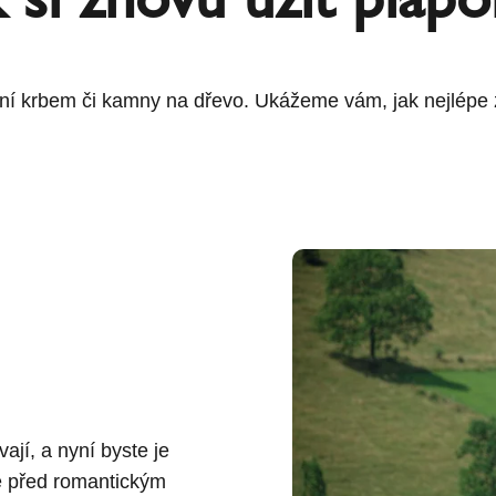
í krbem či kamny na dřevo. Ukážeme vám, jak nejlépe zís
vají, a nyní byste je
le před romantickým