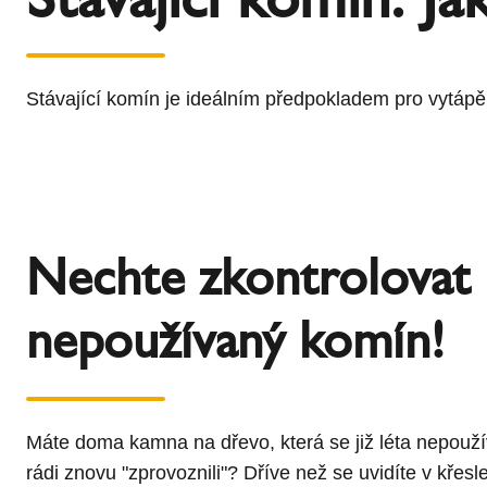
l
Schiedel Group
e
c
t
Stávající komín je ideálním předpokladem pro vytápěn
i
o
n
Nechte zkontrolovat
nepoužívaný komín!
Máte doma
kamna na dřevo
, která se již léta nepouží
rádi znovu "zprovoznili"? Dříve než se uvidíte v křes