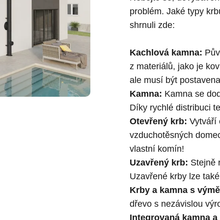
problém. Jaké typy
krb
shrnuli zde:
Kachlová kamna:
Půvo
z materiálů, jako je 
ale musí být postaven
Kamna:
Kamna se dodáv
Díky rychlé distribuci 
Otevřený krb:
Vytváří 
vzduchotěsných domech
vlastní komín!
Uzavřený krb:
Stejně r
Uzavřené krby lze také
Krby a kamna s výmě
dřevo s nezávislou výr
Integrovaná kamna a