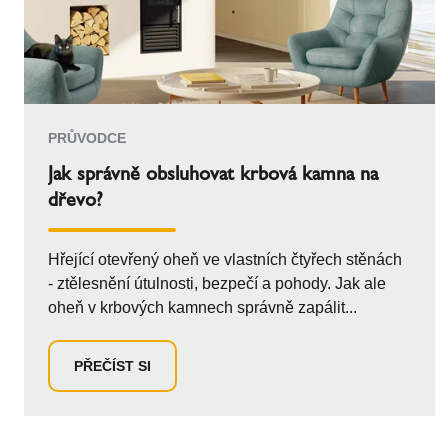
PRŮVODCE
Jak správně obsluhovat krbová kamna na
dřevo?
Hřející otevřený oheň ve vlastních čtyřech stěnách
- ztělesnění útulnosti, bezpečí a pohody. Jak ale
oheň v krbových kamnech správně zapálit...
PŘEČÍST SI