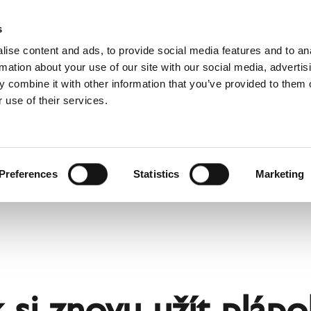
Rádce pro komíny a kamna
Sc
s
ise content and ads, to provide social media features and to an
rmation about your use of our site with our social media, advertis
 combine it with other information that you’ve provided to them o
 use of their services.
o profesionály
Francouzština)
Benelux (Holandsky)
ko
Dánsko
Preferences
Statistics
Marketing
Itálie
Norsko
Rumunsko
Ukrajina
Švýcarsko
k si znovu užít plápo