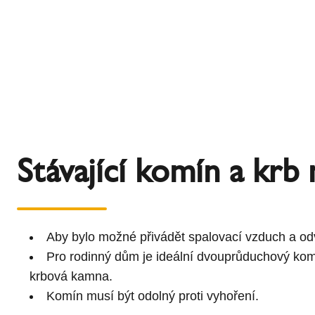
Stávající komín a krb
Aby bylo možné přivádět spalovací vzduch a odv
Pro rodinný dům je ideální dvouprůduchový kom
krbová kamna.
Komín musí být odolný proti vyhoření.