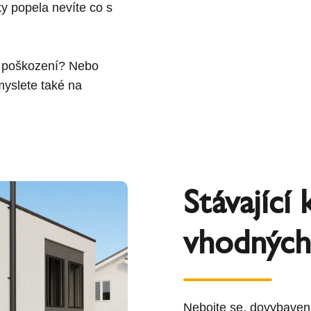
y popela nevíte co s
y poškození? Nebo
myslete také na
Stávající
vhodných
Nebojte se, dovybaven