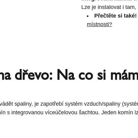
Lze je instalovat i tam
Přečtěte si také
místnosti?
 na dřevo: Na co si má
ádět spaliny, je zapotřebí systém vzduch/spaliny (syst
ín s integrovanou víceúčelovou šachtou. Jeden komín lz