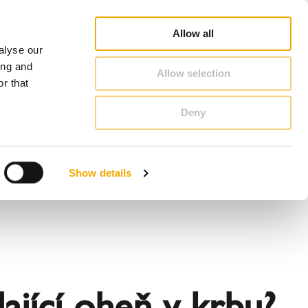
hiedel Profi
Vyhledat poradce
Vyhledat partnera
O Schiedel
Česká republika
Allow all
alyse our
KONTAKT & PORADENSTVÍ
ing and
Allow selection
r that
Deny
Bosna
Estonsko
Show details
Litva
Německo
Slovensko
Velká Británie
lající oheň v krbu?