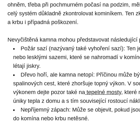
ohněm, třeba při
pochmurném počasí na podzim
, mě
celý systém důkladně zkontrolovat kominíkem. Ten z
a krbu i případná poškození.
Nevyčištěná kamna mohou představovat následující 
Požár sazí (nazývaný také vyhoření sazí): Ten j
nebo lesklými sazemi, které se nahromadí v komín
létají jiskry.
Dřevo hoří, ale kamna netopí: Příčinou může bý
spalinových cest, které zhoršuje topný výkon. V so
výkonem dejte pozor také na
tepelné mosty
, kter
úniky tepla z domu a s tím související rostoucí nák
Nepříjemný zápach: Může se objevit, pokud jso
do komína nebo krbu netěsné.