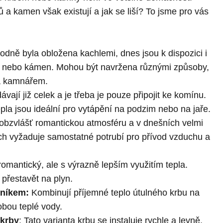
ů a kamen
však existují a jak se liší? To jsme pro vás
dně byla obložena kachlemi, dnes jsou k dispozici i
kov nebo kámen. Mohou být navržena různými způsoby,
a kamnářem.
ají již celek a je třeba je pouze připojit ke
komínu
.
tepla jsou ideální pro vytápění na podzim nebo na jaře.
obzvlášť romantickou atmosféru a v dnešních velmi
 vyžaduje samostatné potrubí pro přívod vzduchu a
omantický, ale s výrazně lepším využitím tepla.
 přestavět na plyn.
níkem:
Kombinují příjemné teplo útulného krbu na
obou teplé vody.
 krby
: Tato varianta krbu se instaluje rychle a levně.