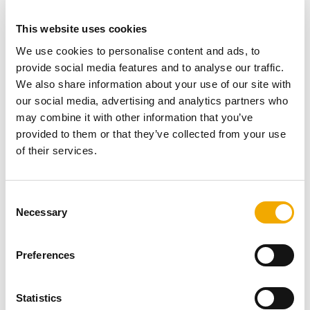
Ulga termomodernizacyjna – jak
This website uses cookies
działa?
We use cookies to personalise content and ads, to
provide social media features and to analyse our traffic.
We also share information about your use of our site with
Rozliczenie ulgi termomodernizacyjnej polega na
our social media, advertising and analytics partners who
odjęciu kwoty wydatków poniesionych na
may combine it with other information that you’ve
termomodernizację domu od dochodu (podstawy
provided to them or that they’ve collected from your use
obliczenia podatku) lub przychodu (gdy rozliczamy się
of their services.
ryczałtem od przychodów ewidencjonowanych). Ulgę
termomodernizacyjną należy wykazać w formularzu
C
PIT/O, załączonym do zeznania rocznego PIT-37, PIT-
Necessary
o
36, PIT 36L lub PIT-28 – w zależności od stosowanej
n
przez daną osobę formy opodatkowania. Ulga została
s
uregulowana w art. 26h ust. 1 Ustawy o podatku
Preferences
e
dochodowym od osób fizycznych.
n
t
Statistics