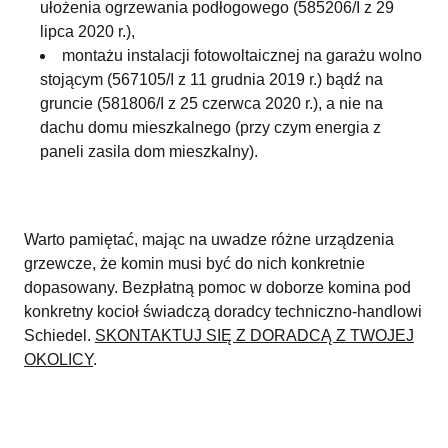
ułożenia ogrzewania podłogowego (585206/I z 29
lipca 2020 r.),
montażu instalacji fotowoltaicznej na garażu wolno
stojącym (567105/I z 11 grudnia 2019 r.) bądź na
gruncie (581806/I z 25 czerwca 2020 r.), a nie na
dachu domu mieszkalnego (przy czym energia z
paneli zasila dom mieszkalny).
Warto pamiętać, mając na uwadze różne urządzenia
grzewcze, że komin musi być do nich konkretnie
dopasowany. Bezpłatną pomoc w doborze komina pod
konkretny kocioł świadczą doradcy techniczno-handlowi
Schiedel.
SKONTAKTUJ SIĘ Z DORADCĄ Z TWOJEJ
OKOLICY
.