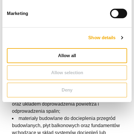
S
Ulga termomodernizacyjna – co
e
Marketing
l
obejmuje?
e
c
Show details
t
i
Poniżej wykaz wybranych materiałów i usług, które
o
obejmuje ulga:
Allow all
n
kocioł gazowy kondensacyjny wraz ze
sterowaniem, armaturą zabezpieczającą i regulującą
Allow selection
oraz układem doprowadzenia powietrza i
odprowadzenia spalin;
kocioł olejowy kondensacyjny wraz ze
Deny
sterowaniem, armaturą zabezpieczającą i regulującą
oraz układem doprowadzenia powietrza i
odprowadzenia spalin;
materiały budowlane do docieplenia przegród
budowlanych, płyt balkonowych oraz fundamentów
wchodzące w skład systemów dociepleń lub