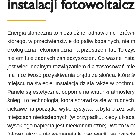
instalacji fotowoltaic
Energia słoneczna to niezależne, odnawialne i zrów
którego, w przeciwieństwie do paliw kopalnych, nie 
ekologiczna i ekonomiczna na przestrzeni lat. To czys
nie emituje żadnych zanieczyszczeń. Co ważne instal
jest więc idealnym rozwiązaniem dla zastosowań mi
ma możliwość pozyskiwania prądu ze słońca, które 
miejscu na świecie. Instalacja działa także w pochmu
Panele są estetyczne, odporne na warunki atmosferyc
śnieg. To technologia, która sprawdza się w trudnyc
ciekawe na początku wykorzystywana była przez satel
miejscach niedostępnych (w przypadku, kiedy układ
wysokiego napięcia jest nieekonomiczne). Warto wie
fotowoltaiczne nie wymagają konserwacji i są właści