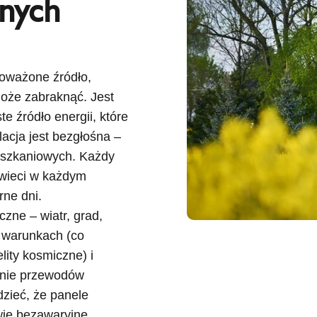
znych
noważone źródło,
może zabraknąć. Jest
te źródło energii, które
acja jest bezgłośna –
eszkaniowych. Każdy
świeci w każdym
rne dni.
zne – wiatr, grad,
h warunkach (co
ity kosmiczne) i
anie przewodów
dzieć, że panele
wie bezawaryjne,