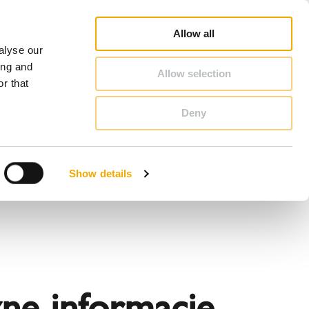
oradca Handlowy - Szukaj
Konfigurator kominowy
Kariera
O Schiedel
Polska
Allow all
alyse our
KONTAKT & PORADY
ing and
Allow selection
r that
Deny
Benelux (Holenderski)
Czechy
Show details
Francja
Polska
Szwecja
Wielka Brytania
żne informacje