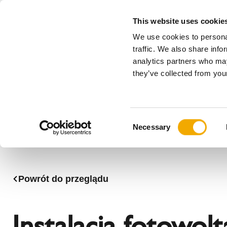
This website uses cookie
We use cookies to personal
Wszystko
traffic. We also share info
analytics partners who may
Please choose your country
they’ve collected from your
Produkty
Zastosowania & Branże
Ser
Firma
Historia
Austria
Benelux (
C
Stowarzyszenia
Bośnia
Bułgaria
Necessary
o
Aktualności, prasa i wydarzenia
Dania
Estonia
n
Kadra zarządzająca
Litwa
Niemcy
s
Rumunia
Serbia
e
Powrót do przeglądu
n
Słowacja
Słowenia
t
Węgry
Włochy
S
Instalacja fotowol
e