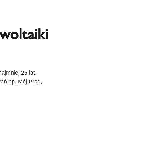
woltaiki
jmniej 25 lat,
ań np. Mój Prąd,