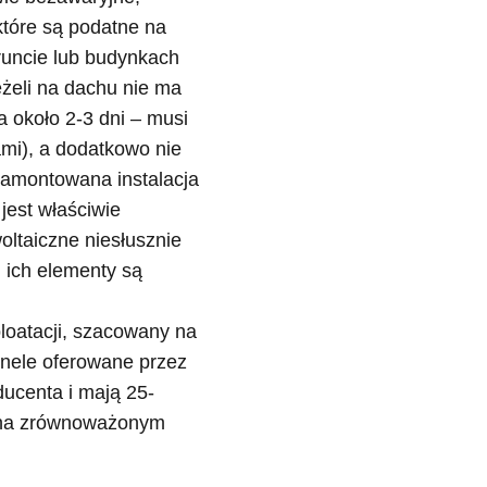
które są podatne na
uncie lub budynkach
eżeli na dachu nie ma
a około 2-3 dni – musi
mi), a dodatkowo nie
amontowana instalacja
jest właściwie
ltaiczne niesłusznie
 ich elementy są
ploatacji, szacowany na
Panele oferowane przez
ducenta i mają 25-
ę na zrównoważonym