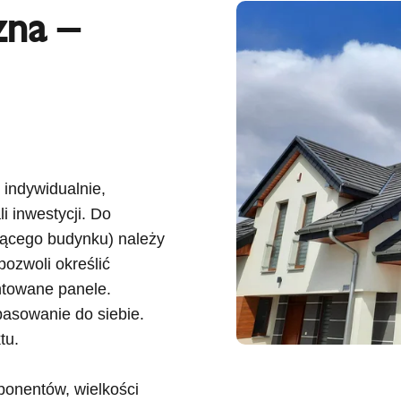
zna –
t indywidualnie,
 inwestycji. Do
ejącego budynku) należy
pozwoli określić
ntowane panele.
asowanie do siebie.
tu.
mponentów, wielkości