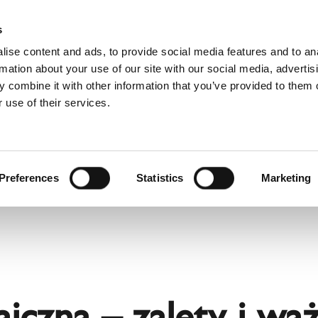
D
s
ise content and ads, to provide social media features and to an
rmation about your use of our site with our social media, advertis
 combine it with other information that you’ve provided to them o
 use of their services.
wis
Dla profesjonalistów
Angielski)
Benelux (Francuski)
Chorwacja
Preferences
Statistics
Marketing
Finlandia
Norwegia
Szwajcaria
Ukraina
Łotwa
taiczna – zalety i wa