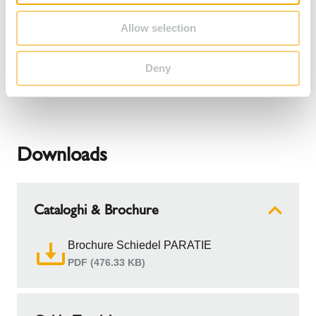
di tipo shunt con prestazione EI per garage ed
Allow selection
autorimesse interrate
Deny
VAI ALLA GALLERIA BIM E CAD
Downloads
Cataloghi & Brochure
Brochure Schiedel PARATIE
PDF (476.33 KB)