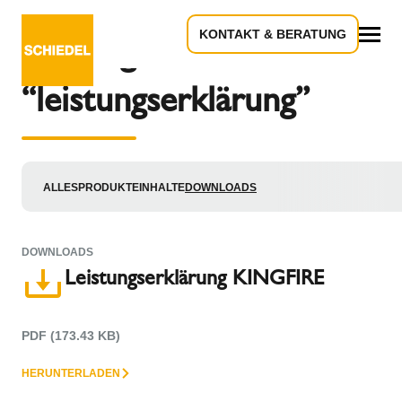
KONTAKT & BERATUNG
Suchergebnisse zu:
Downloads
“leistungserklärung”
ALLES
PRODUKTE
INHALTE
DOWNLOADS
DOWNLOADS
Leistungserklärung KINGFIRE
PDF (173.43 KB)
HERUNTERLADEN