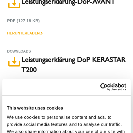
Leistungserklärung-DoP-AVANT
PDF (127.18 KB)
HERUNTERLADEN
DOWNLOADS
Leistungserklärung DoP KERASTAR
T200
PDF (666.1 KB)
HERUNTERLADEN
This website uses cookies
DOWNLOADS
We use cookies to personalise content and ads, to
Leistungserklärung DoP SIH 1
provide social media features and to analyse our traffic.
We also share information about your use of our site with