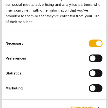
our social media, advertising and analytics partners who
PDF (110.05 KB)
may combine it with other information that you’ve
provided to them or that they’ve collected from your use
HERUNTERLADEN
of their services.
DOWNLOADS
Leistungserklärung DoP SIH 2
C
Necessary
o
n
PDF (109.84 KB)
s
Preferences
e
HERUNTERLADEN
n
t
Statistics
S
DOWNLOADS
e
Leistungserklärung-DoP-SIH-3
Marketing
l
e
c
PDF (83.02 KB)
Show details
t