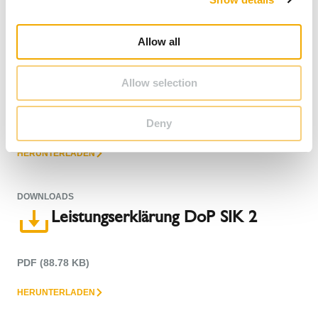
HERUNTERLADEN
i
o
Allow all
n
DOWNLOADS
Leistungserklärung DoP SIK 1
Allow selection
Deny
PDF (82.1 KB)
HERUNTERLADEN
DOWNLOADS
Leistungserklärung DoP SIK 2
PDF (88.78 KB)
HERUNTERLADEN