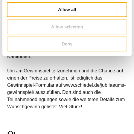
Wohlfühlatmosphäre im Gesamtwert von ca. € 50.000 für
o
Allow all
die eigenen vier Wände. Zu gewinnen sind 1
n
Energiesparschornstein ABSOLUT mit Zubehör und
Allow selection
Design Fertigfuß, 1 doppelwandiger
Edelstahlschornstein, 1 Edelstahlschornstein mit
keramischen Innenrohr sowie 3 x KINGFIRE
Deny
Ofensystem inklusive ABSOLUT Schornstein und 2
Kaminöfen.
Um am Gewinnspiel teilzunehmen und die Chance auf
einen der Preise zu erhalten, ist lediglich das
Gewinnspiel-Formular auf www.schiedel.de/jubilaeums-
gewinnspiel/ auszufüllen. Dort sind auch die
Teilnahmebedingungen sowie die weiteren Details zum
Wunschgewinn gelistet. Viel Glück!