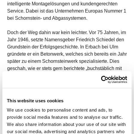
intelligente Montagelösungen und kundengerechten
Service. Dabei ist das Unternehmen Europas Nummer 1
bei Schornstein- und Abgassystemen.
Doch der Weg dahin war kein leichter. Vor 75 Jahren, im
Jahr 1946, setzte Namensgeber Friedrich Schiedel den
Grundstein der Erfolgsgeschichte. In Erbach bei Ulm
gründete er ein Betonwerk, welches sich bereits ein Jahr
später zu einem Schornsteinwerk spezialisierte. Dies
geschah, wie er stets gern berichtete „buchstäblich mit
zwei geliehenen Schaufeln und einer geliehenen
Schubkarre“.
This website uses cookies
Basierend auf der genialen Idee des Gründers Friedrich
We use cookies to personalise content and ads, to
Schiedel 1946 – Schornsteine nicht mehr nur aus
provide social media features and to analyse our traffic.
Ziegeln, sondern aus Leichtbeton-Blocksteinen
We also share information about your use of our site with
herzustellen – schuf Schiedel über die Jahrzehnte
our social media, advertising and analytics partners who