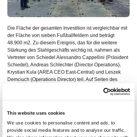
Die Fläche der gesamten Investition ist vergleichbar mit
der Fläche von sieben Fußballfeldern und beträgt
48.900 m2. Zu diesem Ereignis, das für die weitere
Stärkung des Stahlgeschäfts wichtig ist, nahmen als
Vertreter von Schiedel Alessandro Cappellini (Präsident
Schiedel), Andreas Schlechter (Director Operations),
Krystian Kula (AREA CEO East-Central) und Leszek
Demciuch (Operations Director) teil. Auf Seiten des
Generalunternehmers – Adamietz – Wojciech Gerber
(Niederlassungsleiter), Piotr Owsianka (Leiter der
Projektdurchführung) und Damian Łata (Bauleiter). Die
Projektleitung, die Firma Gleeds, wurde vertreten durch:
This website uses cookies
Paweł Badura (Łódź Branch Director) und Paulina
We use cookies to personalise content and ads, to
Chałupka (Junior Project Manager).
provide social media features and to analyse our traffic.