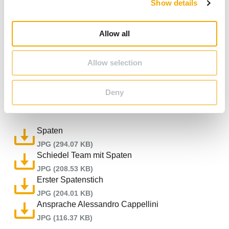
neuen Werks verdreifachen. Es wird zusätzliche
Show details
t
Produktionslinien geben und es wird eine
i
Prozessautomatisierung eingeführt. Die Produktion im
o
Allow all
neuen Werk soll Ende 2023 aufgenommen werden.
n
Allow selection
Downloads
Deny
Spaten
JPG (294.07 KB)
Schiedel Team mit Spaten
JPG (208.53 KB)
Erster Spatenstich
JPG (204.01 KB)
Ansprache Alessandro Cappellini
JPG (116.37 KB)