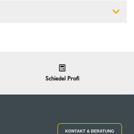
 Jahren Markterfahrung bietet Schiedel innovative
erhalb des Unternehmensverbunds des globalen
up
,
Siplast
und
SGI
.
Schiedel Profi
KONTAKT & BERATUNG