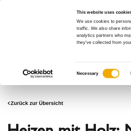
This website uses cookie
We use cookies to personal
Alles
traffic. We also share info
analytics partners who may
Bitte wählen Sie Ihr Land
they’ve collected from your
Produkte
Anwendungen & Branchen
Unternehmen
Geschichte
Benelux (Englisch)
Benelux (
C
News, Presse und Events
Bosnien
Bulgarien
Necessary
o
Estland
Finnland
n
Italien
Kroatien
s
Norwegen
Polen
e
Zurück zur Übersicht
n
Schweiz
Serbien
t
Tschechische Republik
Ukraine
S
Heizen mit Holz: N
e