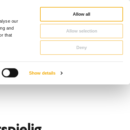
rofi
Schornstein & Kaminofen Ratgeber
Karriere
Über Schiedel
Deutschland
Allow all
alyse our
KONTAKT & BERATUNG
ing and
Allow selection
r that
Deny
Benelux (Niederländisch)
Dänemark
Show details
Großbritannien
Litauen
Schweden
Slowenien
Österreich
spielig