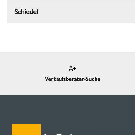
Schiedel
Schiedel ist der führende Anbieter von Schornste
und verlässliche Produkte und Serviceleistungen.
Industriekonzerns
Standard Industries
. Zu desse
Ihr Pressekontakt
Tel:
+49 89 35 40 9261
E-Mail:
marketing.de@schiedel.com
Verkaufsberater-Suche