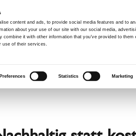
Webshop
Schiedel P
s
ise content and ads, to provide social media features and to an
rmation about your use of our site with our social media, advertis
 combine it with other information that you’ve provided to them o
 use of their services.
Service
Für Profis
Französisch)
Benelux (Niederländisch)
Deutschland
Preferences
Statistics
Marketing
Frankreich
Lettland
Rumänien
Slowakei
Ungarn
achhaltig statt kost