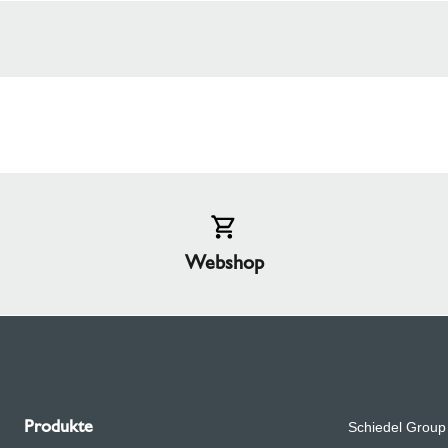
in-, Ofen- und Lüftungssystemen in Europa. Dank über 75
 Schiedel ist eine selbstständige Geschäftseinheit inn
n branchenführenden Unternehmen zählen
GAF
,
BMI Gro
Webshop
Produkte
Schiedel Group