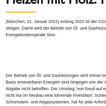
l
Schiedel Group
e
c
t
(München, 31. Januar 2022) Anfang 2022 ist der CO2-
i
steigen. Damit wird der Betrieb von Öl- und Gashei
o
Energiekostenspirale Sinn.
n
Der Betrieb von Öl- und Gasheizungen wird immer te
Basis erneuerbarer Energien sind hingegen von der
Abgabe nicht betroffen. Der Umstieg “von fossil auf e
nicht nur im Neubau eine lohnende Investition. Schied
Schornstein- und Abgassystemen, hat für jede Anfor