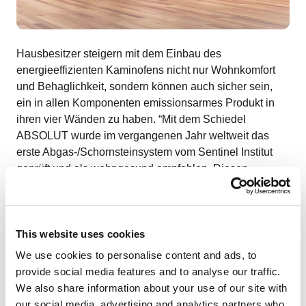
Hausbesitzer steigern mit dem Einbau des
energieeffizienten Kaminofens nicht nur Wohnkomfort
und Behaglichkeit, sondern können auch sicher sein,
ein in allen Komponenten emissionsarmes Produkt in
ihren vier Wänden zu haben. “Mit dem Schiedel
ABSOLUT wurde im vergangenen Jahr weltweit das
erste Abgas-/Schornsteinsystem vom Sentinel Institut
geprüft und als wohngesund empfohlen. Diesen
Vorsprung konnten wir nun mit dem KINGFIRE weiter
ausbauen und haben das erste komplett auf Schadstoffe
geprüfte Ofensystem in der Sentinel-Produktdatenbank”,
This website uses cookies
erklärt Sascha Neubauer, Geschäftsführer der Schiedel
GmbH & Co KG.
We use cookies to personalise content and ads, to
provide social media features and to analyse our traffic.
We also share information about your use of our site with
our social media, advertising and analytics partners who