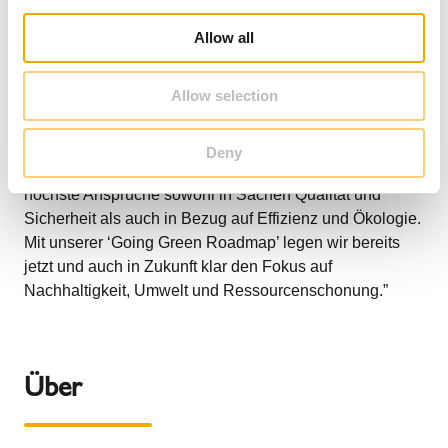
i
Eco Institut Köln. Die Prüfkriterien sind umfangreich und
o
werden folgendermaßen beschrieben: “Getestet wird
Allow all
n
nach der Norm DIN EN ISO 1600. Nur wenn die
ermittelten Emissionswerte strikt unterhalb der
Allow selection
Grenzwerte der Kriterien liegen, wird das Produkt in der
Datenbank des Sentinel Portals aufgeführt.”
Deny
Sascha Neubauer: “Schiedel steht als Marktführer für
höchste Ansprüche sowohl in Sachen Qualität und
Sicherheit als auch in Bezug auf Effizienz und Ökologie.
Mit unserer ‘Going Green Roadmap’ legen wir bereits
jetzt und auch in Zukunft klar den Fokus auf
Nachhaltigkeit, Umwelt und Ressourcenschonung.”
Über