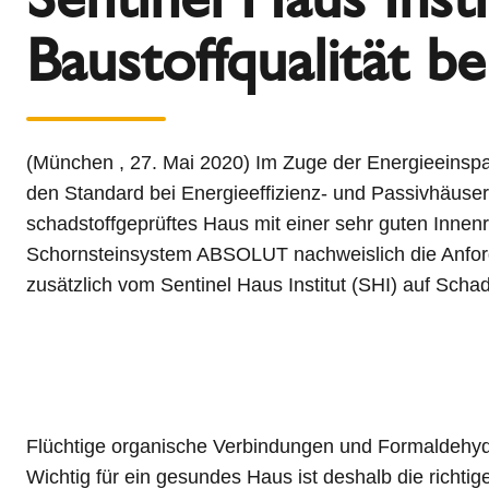
l
Schiedel Group
Baustoffqualität 
e
c
t
i
o
(München , 27. Mai 2020) Im Zuge der Energieeins
n
den Standard bei Energieeffizienz- und Passivhäuser
schadstoffgeprüftes Haus mit einer sehr guten Innenr
Schornsteinsystem ABSOLUT nachweislich die Anforde
zusätzlich vom Sentinel Haus Institut (SHI) auf Sch
Flüchtige organische Verbindungen und Formaldehyd 
Wichtig für ein gesundes Haus ist deshalb die richti