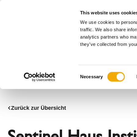
This website uses cookie
We use cookies to personal
Alles
traffic. We also share info
analytics partners who may
Bitte wählen Sie Ihr Land
they’ve collected from your
Produkte
Anwendungen & Branchen
Unternehmen
Geschichte
Benelux (Englisch)
Benelux (
C
News, Presse und Events
Bosnien
Bulgarien
Necessary
o
Estland
Finnland
n
Italien
Kroatien
s
Norwegen
Polen
e
Zurück zur Übersicht
n
Schweiz
Serbien
t
Tschechische Republik
Ukraine
S
Sentinel Haus Inst
e