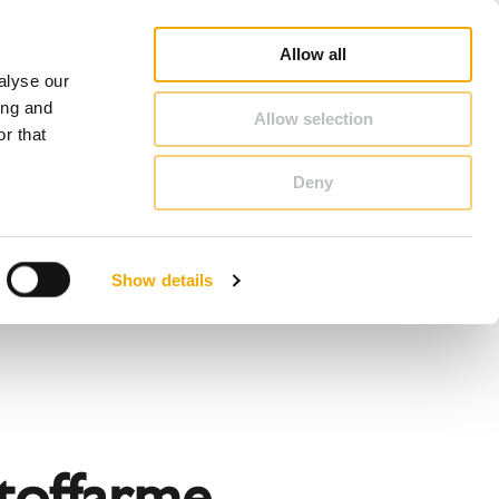
rofi
Schornstein & Kaminofen Ratgeber
Karriere
Über Schiedel
Deutschland
Allow all
alyse our
KONTAKT & BERATUNG
ing and
Allow selection
r that
Deny
Benelux (Niederländisch)
Dänemark
Show details
Großbritannien
Litauen
Schweden
Slowenien
Österreich
stoffarme