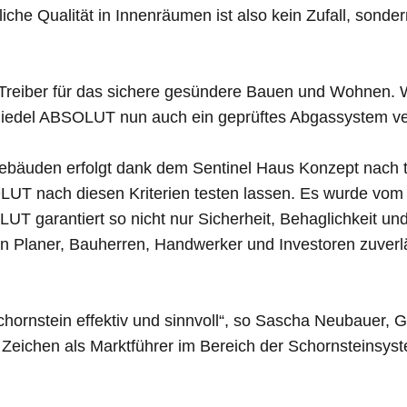
che Qualität in Innenräumen ist also kein Zufall, sonder
 Treiber für das sichere gesündere Bauen und Wohnen. W
hiedel ABSOLUT nun auch ein geprüftes Abgassystem ver
äuden erfolgt dank dem Sentinel Haus Konzept nach tr
T nach diesen Kriterien testen lassen. Es wurde vom Se
T garantiert so nicht nur Sicherheit, Behaglichkeit u
n Planer, Bauherren, Handwerker und Investoren zuver
chornstein effektiv und sinnvoll“, so Sascha Neubauer, 
s Zeichen als Marktführer im Bereich der Schornsteinsys