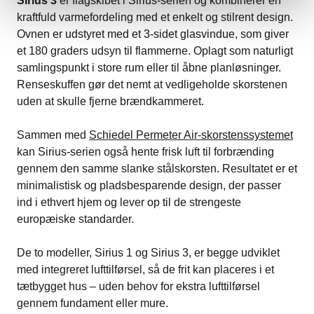
Sirius 3
er flagskibet i Sirius-serien og kombinerer en
kraftfuld varmefordeling med et enkelt og stilrent design.
Ovnen er udstyret med et 3-sidet glasvindue, som giver
et 180 graders udsyn til flammerne. Oplagt som naturligt
samlingspunkt i store rum eller til åbne planløsninger.
Renseskuffen gør det nemt at vedligeholde skorstenen
uden at skulle fjerne brændkammeret.
Sammen med
Schiedel Permeter Air-skorstenssystemet
kan Sirius-serien også hente frisk luft til forbrænding
gennem den samme slanke stålskorsten. Resultatet er et
minimalistisk og pladsbesparende design, der passer
ind i ethvert hjem og lever op til de strengeste
europæiske standarder.
De to modeller, Sirius 1 og Sirius 3, er begge udviklet
med integreret lufttilførsel, så de frit kan placeres i et
tætbygget hus – uden behov for ekstra lufttilførsel
gennem fundament eller mure.