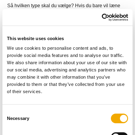
Så hvilken type skal du vælge? Hvis du bare vil læne
dig tilbage og nyde varmen, så er en pilleovn det oplagte
valg. Er du derimod frisk på at fylde brænde på løbende,
og vil gerne undgå alt for store omkostninger, er en
stålbrændeovn måske det perfekte valg for dig.
This website uses cookies
We use cookies to personalise content and ads, to
provide social media features and to analyse our traffic.
Den bedste brændeovn for dig
We also share information about your use of our site with
our social media, advertising and analytics partners who
may combine it with other information that you’ve
provided to them or that they’ve collected from your use
of their services.
C
Necessary
o
n
s