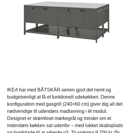
IKEA har med BÅTSKÄR-serien gjort det nemt og
budgetvenligt at få et funktionelt udekøkken. Denne
konfiguration med gasgrill (240×60 cm) giver dig alt det
nødvendige til udendørs madlavning i ét modul​.
Designet er strømlinet mørkegråt og minder om et
indendørs køkken sat udenfor – med lukket skabsplads
og bordplade til at arbejde på. Til omkring 9.700 kr. får