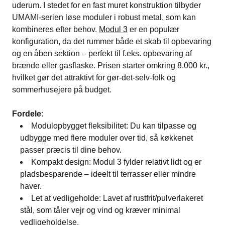
uderum​. I stedet for en fast muret konstruktion tilbyder
UMAMI-serien løse moduler i robust metal, som kan
kombineres efter behov.
Modul 3
er en populær
konfiguration, da det rummer både et skab til opbevaring
og en åben sektion – perfekt til f.eks. opbevaring af
brænde eller gasflaske​. Prisen starter omkring 8.000 kr.,
hvilket gør det attraktivt for gør-det-selv-folk og
sommerhusejere på budget.
Fordele
:
Modulopbygget fleksibilitet: Du kan tilpasse og
udbygge med flere moduler over tid, så køkkenet
passer præcis til dine behov​.
Kompakt design: Modul 3 fylder relativt lidt og er
pladsbesparende – ideelt til terrasser eller mindre
haver​.
Let at vedligeholde: Lavet af rustfrit/pulverlakeret
stål, som tåler vejr og vind og kræver minimal
vedligeholdelse​.