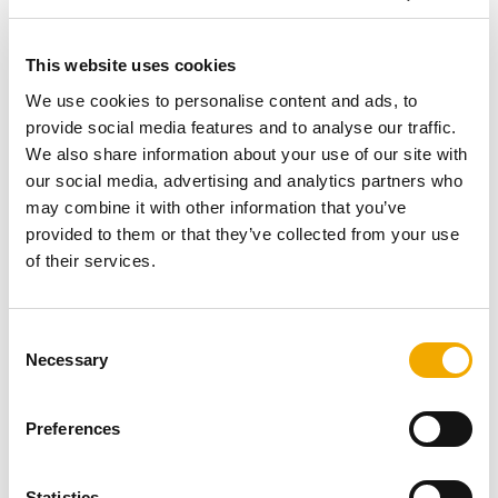
“wow-effekt” som et muret udekøkken i sten eller
luksusmaterialer​.
This website uses cookies
We use cookies to personalise content and ads, to
Materialer
: BÅTSKÄR-serien er fremstillet i
provide social media features and to analyse our traffic.
vejrbestandigt stål. Bordpladen og hylder er i rustfrit stål,
We also share information about your use of our site with
mens understel, skabe og sider er i galvaniseret stål
our social media, advertising and analytics partners who
med mørkegrå pulverlak​. Dette sikrer, at køkkenet kan
may combine it with other information that you’ve
stå ude hele året uden at ruste (IKEA oplyser selv, at
provided to them or that they’ve collected from your use
deres rustfri stål er af høj kvalitet og tåler det danske
of their services.
klima​). Gasgrillen har grillelementer i rustfrit stål og
porcelænsemaljerede riste for bedre holdbarhed. Alt i alt
får du solide materialer i forhold til prisen, om end
C
tykkelsen og finish ikke matcher dyrere produkter.
Necessary
o
n
Perfekt til
: Dig, der vil have en hurtig og billig løsning
s
Preferences
med indbygget grill. IKEA BÅTSKÄR er ideel til
e
sommerhuset eller terrassen, hvor du ønsker
n
funktionalitet frem for luksus​. Det passer til brugere, som
t
Statistics