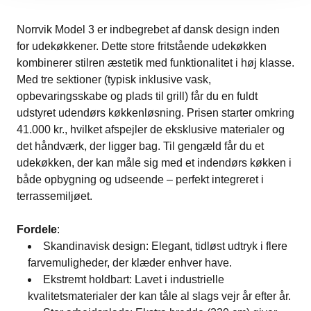
Norrvik Model 3 er indbegrebet af dansk design inden
for udekøkkener. Dette store fritstående udekøkken
kombinerer stilren æstetik med funktionalitet i høj klasse​.
Med tre sektioner (typisk inklusive vask,
opbevaringsskabe og plads til grill) får du en fuldt
udstyret udendørs køkkenløsning. Prisen starter omkring
41.000 kr., hvilket afspejler de eksklusive materialer og
det håndværk, der ligger bag​. Til gengæld får du et
udekøkken, der kan måle sig med et indendørs køkken i
både opbygning og udseende – perfekt integreret i
terrassemiljøet.
Fordele
:
Skandinavisk design: Elegant, tidløst udtryk i flere
farvemuligheder, der klæder enhver have​.
Ekstremt holdbart: Lavet i industrielle
kvalitetsmaterialer der kan tåle al slags vejr år efter år​.