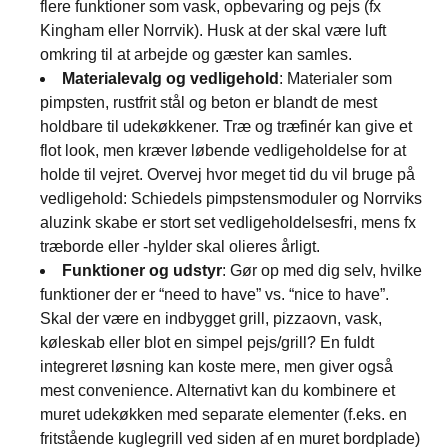
flere funktioner som vask, opbevaring og pejs (fx
Kingham eller Norrvik). Husk at der skal være luft
omkring til at arbejde og gæster kan samles.
Materialevalg og vedligehold
: Materialer som
pimpsten, rustfrit stål og beton er blandt de mest
holdbare til udekøkkener​. Træ og træfinér kan give et
flot look, men kræver løbende vedligeholdelse for at
holde til vejret. Overvej hvor meget tid du vil bruge på
vedligehold: Schiedels pimpstensmoduler og Norrviks
aluzink skabe er stort set vedligeholdelsesfri, mens fx
træborde eller -hylder skal olieres årligt.
Funktioner og udstyr
: Gør op med dig selv, hvilke
funktioner der er “need to have” vs. “nice to have”.
Skal der være en indbygget grill, pizzaovn, vask,
køleskab eller blot en simpel pejs/grill? En fuldt
integreret løsning kan koste mere, men giver også
mest convenience. Alternativt kan du kombinere et
muret udekøkken med separate elementer (f.eks. en
fritstående kuglegrill ved siden af en muret bordplade)