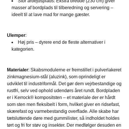
Stor arbejdsplads: Ekstra bredde (230 cm) giver
masser af bordplads til tilberedning og servering​ –
ideelt til at lave mad for mange gæster.
Ulemper
:
Høj pris – dyrere end de fleste alternativer i
kategorien.
Materialer
: Skabsmodulerne er fremstillet i pulverlakeret
zinkmagnesium-stål (aluzink), som oprindeligt er
udviklet til industriformål​. Det gør dem vejrbestandige og
rustfri, selv ved ophold udendørs året rundt​. Bordpladen
er i Kerrock® kompositsten – et materiale der er hårdt
som sten men fleksibelt i form, hvilket giver en ridsefast,
skærefast og varmebestandig overflade​. Alle skabe har
tætsluttende døre med gummilister, så indholdet holdes
tørt og fri for støv og insekter​. Der medfølger desuden en