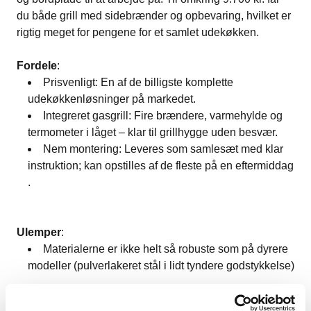
du både grill med sidebrænder og opbevaring, hvilket er
rigtig meget for pengene for et samlet udekøkken​.
Fordele
:
Prisvenligt: En af de billigste komplette
udekøkkenløsninger på markedet​.
Integreret gasgrill: Fire brændere, varmehylde og
termometer i låget – klar til grillhygge uden besvær​.
Nem montering: Leveres som samlesæt med klar
instruktion; kan opstilles af de fleste på en eftermiddag​
.
Ulemper
:
Materialerne er ikke helt så robuste som på dyrere
modeller (pulverlakeret stål i lidt tyndere godstykkelse)​
.
Relativt simpelt udseende – giver ikke den samme