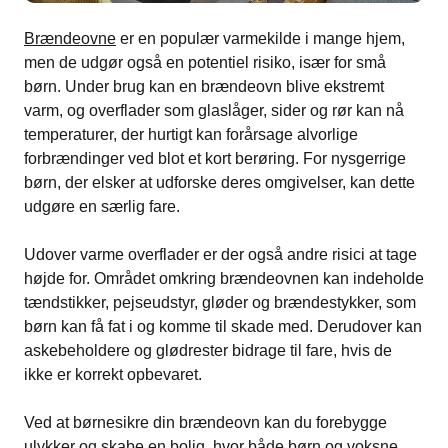
Brændeovne
er en populær varmekilde i mange hjem,
men de udgør også en potentiel risiko, især for små
børn. Under brug kan en brændeovn blive ekstremt
varm, og overflader som glaslåger, sider og rør kan nå
temperaturer, der hurtigt kan forårsage alvorlige
forbrændinger ved blot et kort berøring. For nysgerrige
børn, der elsker at udforske deres omgivelser, kan dette
udgøre en særlig fare.
Udover varme overflader er der også andre risici at tage
højde for. Området omkring brændeovnen kan indeholde
tændstikker, pejseudstyr, gløder og brændestykker, som
børn kan få fat i og komme til skade med. Derudover kan
askebeholdere og glødrester bidrage til fare, hvis de
ikke er korrekt opbevaret.
Ved at børnesikre din brændeovn kan du forebygge
ulykker og skabe en bolig, hvor både børn og voksne