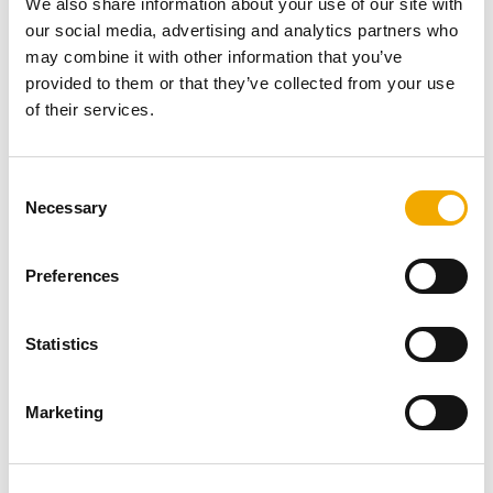
We also share information about your use of our site with
our social media, advertising and analytics partners who
may combine it with other information that you’ve
provided to them or that they’ve collected from your use
of their services.
C
Necessary
o
n
s
Preferences
Selvom sikkerhedsudstyr er en vigtig del af børnesikring,
e
er adfærdsmæssige forholdsregler lige så vigtige:
n
t
Statistics
Lær børn om farerne ved brændeovnen:
Forklar,
S
hvorfor
brændeovnen
er varm, og at den kun må røres
e
Marketing
af voksne.
l
Hold opsyn:
Lad aldrig små børn være alene i et
e
rum med en tændt brændeovn, selv hvis
c