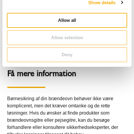
sikkerhedsforanstaltningerne er på plads.
Show details
t
Brandsikkerhed:
Installer en røgalarm og en
i
kuliltealarm i rummet med brændeovnen, så du hurtigt
o
Allow all
kan reagere i tilfælde af problemer.
n
Skab gode vaner:
Sørg for, at børn ikke leger med
Allow selection
pejseudstyr eller nær brændeovnen.
Deny
Få mere information
Børnesikring af din brændeovn behøver ikke være
kompliceret, men det kræver omtanke og de rette
løsninger. Hvis du ønsker at finde produkter som
brændeovnsgitre eller pejsegitre, kan du besøge
forhandlere eller konsultere sikkerhedseksperter, der