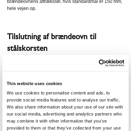
brændeovnens aftræksrør, hvis standardmål er 150 mm,
hele vejen op.
Tilslutning af brændeovn til
stålskorsten
De seneste år er kravene til brændeovnsinstallationer
blevet skærpet, hvilket også omfatter reglerne for
This website uses cookies
stålskorstene
. En stålskorsten skal være mindst 1 meter
We use cookies to personalise content and ads, to
over nærmeste vindue, dør eller ventilationsindtag inden
provide social media features and to analyse our traffic.
for en radius af 15 meter. Ved taghældninger mellem 0
We also share information about your use of our site with
og 20 grader skal skorstenen enten rage mindst 40 cm
our social media, advertising and analytics partners who
over tagryggen eller være placeret 1 meter fra tagfladen.
may combine it with other information that you’ve
Ved hældninger over 20 grader skal skorstenen være
provided to them or that they’ve collected from your use
mindst 2,3 meter horisontalt fra tagfladen, hvis den ikke