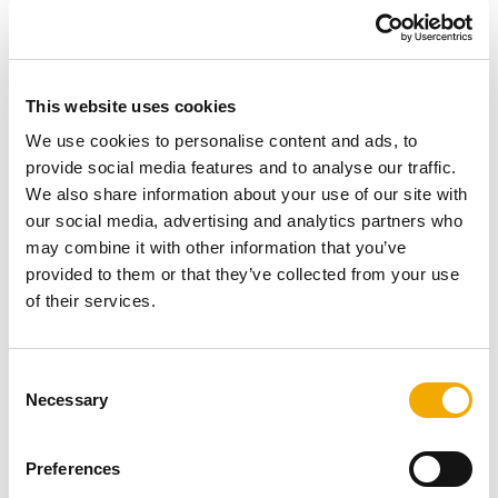
Fordele:
Forbedrer sikkerheden i hjemmet.
Giver ro i sindet under brug af ovnen.
This website uses cookies
We use cookies to personalise content and ads, to
provide social media features and to analyse our traffic.
Hvordan vælger du det rette
We also share information about your use of our site with
our social media, advertising and analytics partners who
tilbehør?
may combine it with other information that you’ve
provided to them or that they’ve collected from your use
of their services.
Når du vælger tilbehør til din brændeovn, skal du tage
udgangspunkt i dine behov og ovnens specifikationer.
C
Overvej faktorer som:
Necessary
o
Ovnens størrelse:
Tilbehør som varmemøller og
n
røgvenderplader skal passe til ovnens dimensioner.
s
Preferences
Design og stil:
Vælg pejseredskaber og
e