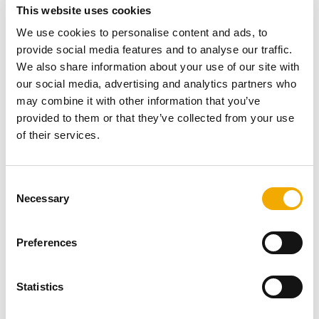
Pimpsten
: Let og varmebestandigt, perfekt til
This website uses cookies
opmurede pejse.
We use cookies to personalise content and ads, to
Stål
: Bruges ofte til moderne bålfade.
provide social media features and to analyse our traffic.
Mursten
: Giver et klassisk look og god
We also share information about your use of our site with
varmeisolering.
our social media, advertising and analytics partners who
may combine it with other information that you’ve
provided to them or that they’ve collected from your use
of their services.
6. Dekoration og tilbehør
C
Necessary
o
For at få den fulde oplevelse kan du style din havepejs
n
med hyggelige detaljer:
s
Preferences
Bløde siddepladser
som bænke eller
e
loungemøbler.
n
Lanterner og LED-lys
for at skabe en hyggelig
t
Statistics
stemning.
S
Brændeholder eller brændekurv
til praktisk