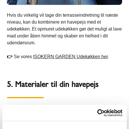
Hvis du virkelig vil tage din terrasseindretning til næste
niveau, kan du kombinere en havepejs med et
udekøkken. Et opmuret udekøkken gør det muligt at lave
mad under åben himmel og skaber en helhed i dit
udendørsrum.
👉
Se vores
ISOKERN GARDEN Udekøkken her
.
5. Materialer til din havepejs
Når du vælger en havepejs, er materialet vigtigt for både
holdbarhed og design. Her er nogle af de mest anvendte
materialer: