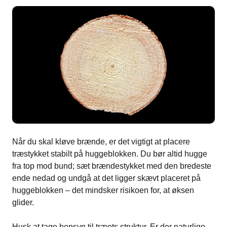
Når du skal kløve brænde, er det vigtigt at placere
træstykket stabilt på huggeblokken. Du bør altid hugge
fra top mod bund; sæt brændestykket med den bredeste
ende nedad og undgå at det ligger skævt placeret på
huggeblokken – det mindsker risikoen for, at øksen
glider.
Husk at tage hensyn til træets struktur. Er der naturlige