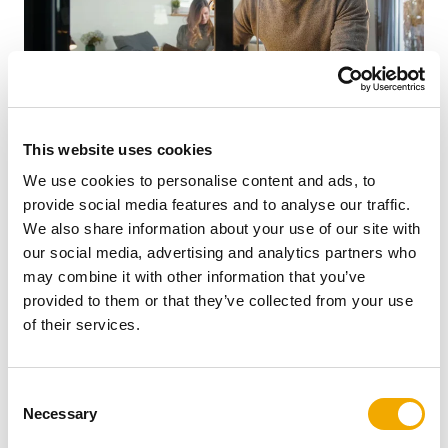
This website uses cookies
Mindre ovne og pejse kræver små stykker brænde. Kløv
We use cookies to personalise content and ads, to
derfor træet i mindre dele, hvis det skal passe til din
provide social media features and to analyse our traffic.
opvarmningsløsning. Store stykker kan tage længere tid
We also share information about your use of our site with
at tørre og brænder mindre effektivt.
our social media, advertising and analytics partners who
may combine it with other information that you’ve
For
pejse
anbefales mindre, jævnt flækkede stykker for
provided to them or that they’ve collected from your use
en bedre flamme og forbrænding. Hvert stykke træ bør
of their services.
have en størrelse, som ca. svarer til en almindelig
vandflaske. Som en god huskeregel, får du mere ud af
dit brænde, jo flere gange du kløver det.
C
Necessary
o
n