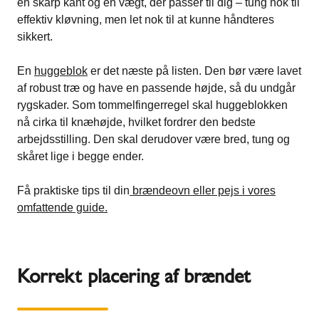
en skarp kant og en vægt, der passer til dig – tung nok til
effektiv kløvning, men let nok til at kunne håndteres
sikkert.
En
huggeblok
er det næste på listen. Den bør være lavet
af robust træ og have en passende højde, så du undgår
rygskader. Som tommelfingerregel skal huggeblokken
nå cirka til knæhøjde, hvilket fordrer den bedste
arbejdsstilling. Den skal derudover være bred, tung og
skåret lige i begge ender.
Få praktiske tips til din
brændeovn eller pejs i vores
omfattende guide.
Korrekt placering af brændet