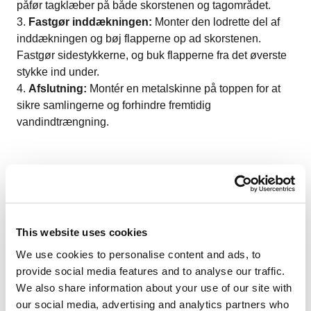
påfør tagklæber på både skorstenen og tagområdet.
Fastgør inddækningen:
Monter den lodrette del af
inddækningen og bøj flapperne op ad skorstenen.
Fastgør sidestykkerne, og buk flapperne fra det øverste
stykke ind under.
Afslutning:
Montér en metalskinne på toppen for at
sikre samlingerne og forhindre fremtidig
vandindtrængning.
Hvis du er i tvivl om skaden eller reparationens omfang,
kan det være en god idé at kontakte en professionel
tagdækker eller murermester.
This website uses cookies
We use cookies to personalise content and ads, to
Forebyggelse af fremtidige lækager
provide social media features and to analyse our traffic.
We also share information about your use of our site with
og vedligeholdelse
our social media, advertising and analytics partners who