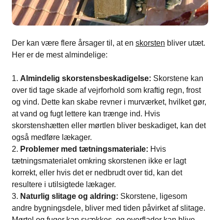
Der kan være flere årsager til, at en
skorsten
bliver utæt.
Her er de mest almindelige:
Almindelig skorstensbeskadigelse:
Skorstene kan
over tid tage skade af vejrforhold som kraftig regn, frost
og vind. Dette kan skabe revner i murværket, hvilket gør,
at vand og fugt lettere kan trænge ind. Hvis
skorstenshætten eller mørtlen bliver beskadiget, kan det
også medføre lækager.
Problemer med tætningsmateriale:
Hvis
tætningsmaterialet omkring skorstenen ikke er lagt
korrekt, eller hvis det er nedbrudt over tid, kan det
resultere i utilsigtede lækager.
Naturlig slitage og aldring:
Skorstene, ligesom
andre bygningsdele, bliver med tiden påvirket af slitage.
Mørtel og fuger kan svækkes, og overflader kan blive