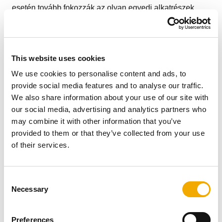
esetén tovább fokozzák az olyan egyedi alkatrészek,
mint a karimás csatlakozások, a grafithüvelyek és a
speciális tesztelési lehetőségek.
A megbízó
This website uses cookies
We use cookies to personalise content and ads, to
provide social media features and to analyse our traffic.
A megbízónk egy ipari projektek kivitelezésével
We also share information about your use of our site with
foglalkozó, neves cég a franciaországi Burgundia
our social media, advertising and analytics partners who
történelmi régiójában. Ez a kivitelező cég
may combine it with other information that you’ve
generátoregységek, valamint energiaellátó és
provided to them or that they’ve collected from your use
energiatermelő rendszerek építésére, telepítésére,
of their services.
bérbeadására és karbantartására specializálódott,
jelentős franciaországi illetve nemzetközi referenciákkal.
Az ügyfél több mint 30 éves tapasztalattal rendelkezik a
C
tercier és ipari szektor, az autóipar és a vasúti
Necessary
o
közlekedés, az egészségügy (kórházak, idősek otthonai,
n
napközi központok, klinikák), az adatközpontok,
s
Preferences
szállodák, középületek, a logisztika és a kereskedelem