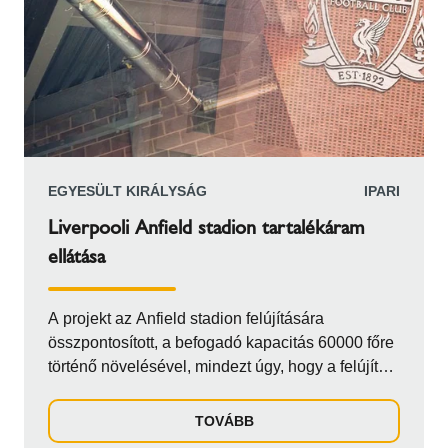
szállításával bízták meg. Küldetésünk nem
pusztán az alkatrészek cseréje volt, hanem egy
alapvető és biztonságos megoldás szállítása,
amely végre lehetővé teszi, hogy ez a
világszínvonalú kutató- és expedíciós hajó
megfeleljen szigorú teljesítmény- és szerkezeti
követelményeinek – és elérje a lehető
legmegfelelőbb tengerállóságot.
EGYESÜLT KIRÁLYSÁG
IPARI
Liverpooli Anfield stadion tartalékáram
ellátása
A projekt az Anfield stadion felújítására
összpontosított, a befogadó kapacitás 60000 főre
történő növelésével, mindezt úgy, hogy a felújítás
után is megőrizze híres hangulatát. A
modernizáció részeként egy 700 kVA-es,
TOVÁBB
akusztikus burkolattal ellátott generátort