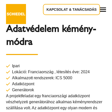
KAPCSOLAT & TANÁCSADÁS
Vissza az áttekintéshez
Összes
Adatvédelem kémény-
módra
Ipari
Lokáció: Franciaország , létesítés éve: 2024
Alkalmazott rendszerek:
ICS 5000
Adatközpont
Generátorok
A projektfeladat egy franciaországi adatközpont
vészhelyzeti generátorához alkalmas kéményrendszer
szállítása volt. Az adatközpont egy olyan modern és