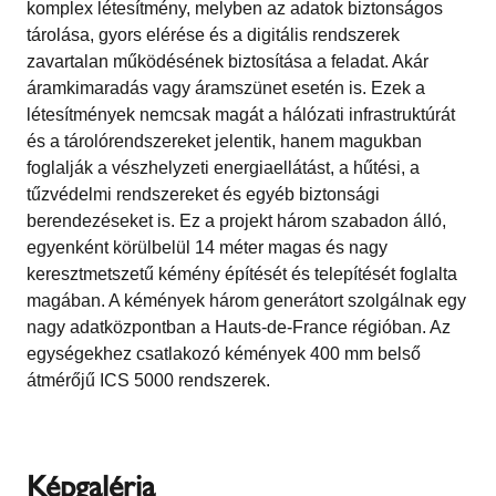
komplex létesítmény, melyben az adatok biztonságos
tárolása, gyors elérése és a digitális rendszerek
zavartalan működésének biztosítása a feladat. Akár
áramkimaradás vagy áramszünet esetén is. Ezek a
létesítmények nemcsak magát a hálózati infrastruktúrát
és a tárolórendszereket jelentik, hanem magukban
foglalják a vészhelyzeti energiaellátást, a hűtési, a
tűzvédelmi rendszereket és egyéb biztonsági
berendezéseket is. Ez a projekt három szabadon álló,
egyenként körülbelül 14 méter magas és nagy
keresztmetszetű kémény építését és telepítését foglalta
magában. A kémények három generátort szolgálnak egy
nagy adatközpontban a Hauts-de-France régióban. Az
egységekhez csatlakozó kémények 400 mm belső
átmérőjű ICS 5000 rendszerek.
Képgaléria