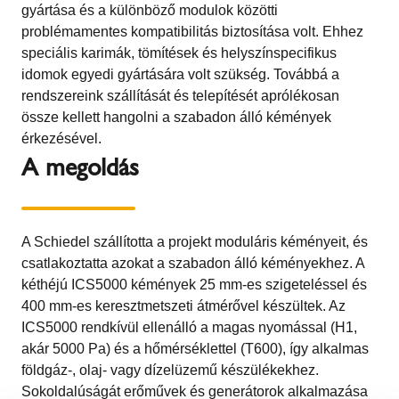
gyártása és a különböző modulok közötti
problémamentes kompatibilitás biztosítása volt. Ehhez
speciális karimák, tömítések és helyszínspecifikus
idomok egyedi gyártására volt szükség. Továbbá a
rendszereink szállítását és telepítését aprólékosan
össze kellett hangolni a szabadon álló kémények
érkezésével.
A megoldás
A Schiedel szállította a projekt moduláris kéményeit, és
csatlakoztatta azokat a szabadon álló kéményekhez. A
kéthéjú ICS5000 kémények 25 mm-es szigeteléssel és
400 mm-es keresztmetszeti átmérővel készültek. Az
ICS5000 rendkívül ellenálló a magas nyomással (H1,
akár 5000 Pa) és a hőmérséklettel (T600), így alkalmas
földgáz-, olaj- vagy dízelüzemű készülékekhez.
Sokoldalúságát erőművek és generátorok alkalmazása