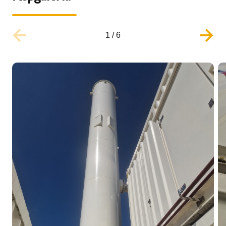
1
/
6