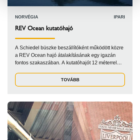
NORVÉGIA
IPARI
REV Ocean kutatóhajó
A Schiedel büszke beszállítóként működött közre
a REV Ocean hajó átalakításának egy igazán
fontos szakaszában. A kutatóhajót 12 méterrel
hosszabbították meg és jelentős korszerűsítésen
esett át. Ezt a projektet a Vard hajógyárral szoros
TOVÁBB
együttműködésben zajlott, és azután vált
szükségessé, hogy az eredeti konstrukció súlyos
műszaki kihívásokkal és stabilitási problémákkal
szembesült. A kutatóhajó korábbi instabilitási
problémái veszélyeztették a komplexebb kutatási
műveletek végrehajtását. A Schiedelt a hajó nagy
teljesítményű generátoraihoz szükséges,
komplett kipufogórendszer megtervezésével és