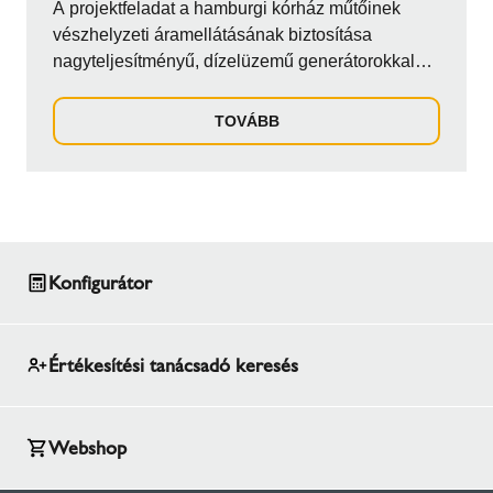
A projektfeladat a hamburgi kórház műtőinek
vészhelyzeti áramellátásának biztosítása
nagyteljesítményű, dízelüzemű generátorokkal
annak érdekében, hogy áramkimaradás esetén is
megszakítás nélkül folytatni lehessen a kórházi
TOVÁBB
feladatokat. A generátorokhoz méretezett
kéményrendszer tervezése és szállítása mellett a
zajmentes működésre is megoldást kellett adni,
Konfigurátor
Értékesítési tanácsadó keresés
Webshop