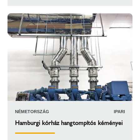
telepítettek tartalék áramellátásként. A
berendezéshez a Schiedel szállította az ICS
5000 füstgázrendszert. Ez a típus kiváló
minőségű, duplafalú, rozsdamentes acél
megoldás, hőszigeteléssel, amelyet úgy
terveztek, hogy ellenálljon a nagy nyomásnak az
új infrastruktúrában.
NÉMETORSZÁG
IPARI
Hamburgi kórház hangtompítós kéményei