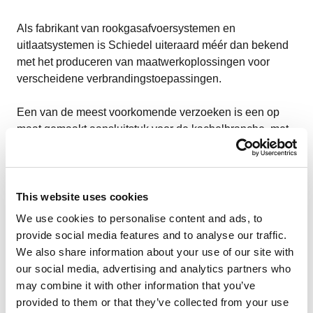
Als fabrikant van rookgasafvoersystemen en
uitlaatsystemen is Schiedel uiteraard méér dan bekend
met het produceren van maatwerkoplossingen voor
verscheidene verbrandingstoepassingen.
Een van de meest voorkomende verzoeken is een op
maat gemaakt aansluitstuk voor de kachelbranche, met
een diameter die afwijkt van het standaard aanbod. De
voornaamste reden waarom custom aansluitstukken
voor kachels nodig zijn, heeft te maken met het ontwerp
van de kachels. Die hebben een niet
This website uses cookies
gestandaardiseerde maat voor de inwendige diameter
We use cookies to personalise content and ads, to
van de rookgasafvoer stomp, of uitlaatstomp, op het
provide social media features and to analyse our traffic.
toestel. Dit betekent dat het standaard aansluitstuk niet
We also share information about your use of our site with
zal passen en dat er dus een maatwerkoplossing nodig
our social media, advertising and analytics partners who
is.
may combine it with other information that you’ve
provided to them or that they’ve collected from your use