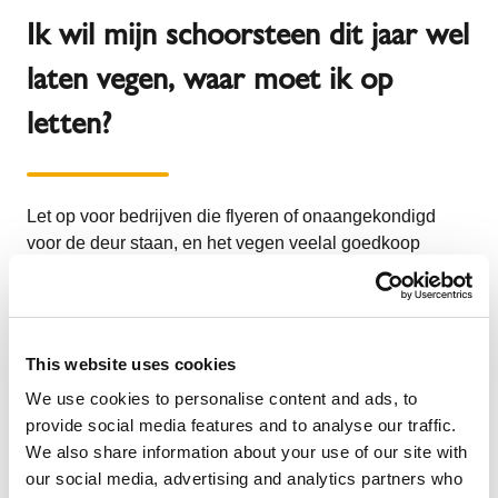
Ik wil mijn schoorsteen dit jaar wel
laten vegen, waar moet ik op
letten?
Let op voor bedrijven die flyeren of onaangekondigd
voor de deur staan, en het vegen veelal goedkoop
aanbieden. Dikwijls brengen zij advies uit voor
reparaties die niet aan de orde zijn, bijvoorbeeld kapotte
nokvorsen of het vervangen van je schoorsteenkap. En
dat zorgt onnodig voor een veel te hoge rekening. Vraag
This website uses cookies
ook altijd om een veegbewijs, dat is hét bewijs dat uw
We use cookies to personalise content and ads, to
schoorsteen is geveegd. Op een goed veegbewijs staan
provide social media features and to analyse our traffic.
de bedrijfsgegevens van uw schoorsteenveger, de
We also share information about your use of our site with
datum, je adres en de in rekening gebrachte kosten. In
our social media, advertising and analytics partners who
het hoogseizoen (lees stookseizoen) zal het