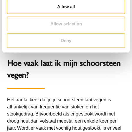
o
Allow all
kachelbuis en schoorsteen. Wanneer je zelf je
n
schoorsteen veegt is dit dus erg lastig aan te tonen.
Daarom raden wij aan dat je je schoorsteen bij een
Allow selection
erkend schoorsteenreinigingsbedrijf laat reinigen, dan
krijg je ook gelijk een veegbewijs mee.
Deny
Hoe vaak laat ik mijn schoorsteen
vegen?
Het aantal keer dat je je schoorsteen laat vegen is
afhankelijk van frequentie van stoken en het
stookgedrag. Bijvoorbeeld als er gestookt wordt met
droog hout dan volstaat meestal een enkele keer per
jaar. Wordt er vaak met vochtig hout gestookt, is er veel