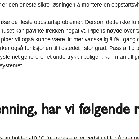
r er den eneste sikre løsningen å montere en oppstartsvi
n løse de fleste oppstartsproblemer. Dersom dette ikke f
 huset kan påvirke trekken negativt. Pipens høyde over t
 piper vil også kunne være litt mer vanskelig å få i gang
ker også funksjonen til ildstedet i stor grad. Pass alltid 
ystemet genererer et undertrykk i boligen, kan man utlig
ssystemet.
ning, har vi følgende r
ved som holder -10 *C fra garasje eller vedsjulet for å b