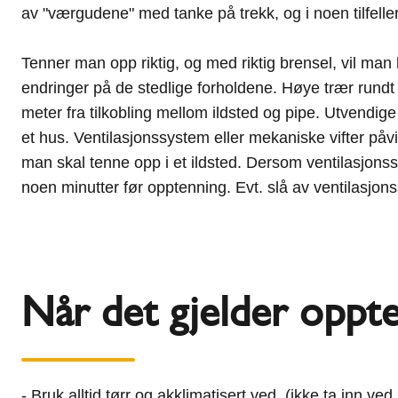
av "værgudene" med tanke på trekk, og i noen tilfelle
Tenner man opp riktig, og med riktig brensel, vil ma
endringer på de stedlige forholdene. Høye trær rundt
meter fra tilkobling mellom ildsted og pipe. Utvendige
et hus. Ventilasjonssystem eller mekaniske vifter påvir
man skal tenne opp i et ildsted. Dersom ventilasjonss
noen minutter før opptenning. Evt. slå av ventilasjon
Når det gjelder oppten
- Bruk alltid tørr og akklimatisert ved. (ikke ta inn 