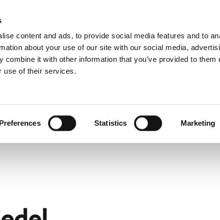
3D BIM-CAD 
s
ise content and ads, to provide social media features and to an
rmation about your use of our site with our social media, advertis
 combine it with other information that you’ve provided to them o
 use of their services.
undestøtte
For profesjonelle
fransk)
Benelux (nederlandsk)
Estland
Preferences
Statistics
Marketing
Kroatia
Polen
Slovenia
Tsjekkia
Østerrike
iedel