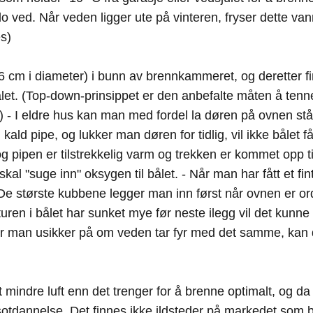
ilo ved. Når veden ligger ute på vinteren, fryser dette van
es)
6 cm i diameter) i bunn av brennkammeret, og deretter fin
let. (Top-down-prinsippet er den anbefalte måten å tenn
 - I eldre hus kan man med fordel la døren på ovnen stå li
en kald pipe, og lukker man døren for tidlig, vil ikke båle
 og pipen er tilstrekkelig varm og trekken er kommet opp t
al "suge inn" oksygen til bålet. - Når man har fått et fi
 De største kubbene legger man inn først når ovnen er ord
n i bålet har sunket mye før neste ilegg vil det kunne t
 man usikker på om veden tar fyr med det samme, kan det
 mindre luft enn det trenger for å brenne optimalt, og d
otdannelse. Det finnes ikke ildsteder på markedet som b