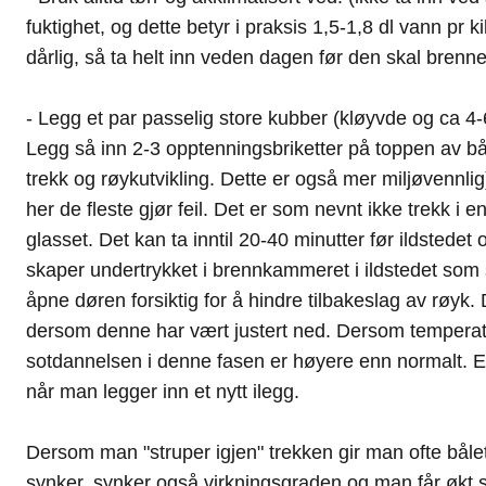
fuktighet, og dette betyr i praksis 1,5-1,8 dl vann pr k
dårlig, så ta helt inn veden dagen før den skal brenn
- Legg et par passelig store kubber (kløyvde og ca 4-
Legg så inn 2-3 opptenningsbriketter på toppen av bå
trekk og røykutvikling. Dette er også mer miljøvennlig)
her de fleste gjør feil. Det er som nevnt ikke trekk i 
glasset. Det kan ta inntil 20-40 minutter før ildstedet
skaper undertrykket i brennkammeret i ildstedet som sk
åpne døren forsiktig for å hindre tilbakeslag av røyk.
dersom denne har vært justert ned. Dersom temperature
sotdannelsen i denne fasen er høyere enn normalt. Er
når man legger inn et nytt ilegg.
Dersom man "struper igjen" trekken gir man ofte bålet
synker, synker også virkningsgraden og man får økt s