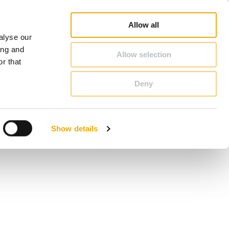
Database
Salgskonsulentsøk
Nyheter og artikler
Karriere
Om Schiedel
Norge
Allow all
alyse our
KONTAKT & RÅDGIVNING
ing and
Allow selection
r that
Deny
Bosnia
Finland
Show details
Latvia
Romania
Storbritannia
Tyskland