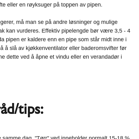
fte eller en røyksuger på toppen av pipen.
ungerer, må man se på andre løsninger og mulige
ak kan vurderes. Effektiv pipelengde bør være 3,5 - 4
 da pipen er kaldere enn en pipe som står midt inne i
på å slå av kjøkkenventilator eller baderomsvifter før
ne dette ved å åpne et vindu eller en verandadør i
åd/tips:
renne samme dag. "Tørr" ved inneholder normalt 15-18 %