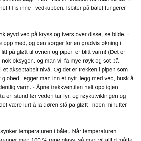
net til is inne i vedkubben. Isbiter på bålet fungerer
kløyvd ved på kryss og tvers over disse, se bilde. -
e opp med, og den sørger for en gradvis økning i
tt på gløtt til ovnen og pipen er blitt varm! (Det er
t få nok oksygen, og man vil få mye røyk og sot på
il et akseptabelt nivå. Og det er trekken i pipen som
nt globed, legger man inn et nytt ilegg med ved, husk å
entlig varm. - Åpne trekkventilen helt opp igjen
a en stund før veden tar fyr, og røykutviklingen og
 være lurt å la døren stå på gløtt i noen minutter
a synker temperaturen i bålet. Når temperaturen
renner med 100 % rene glass, så man vil alltid måtte