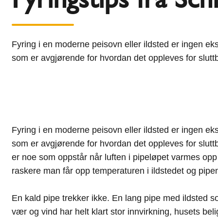
l
Schiedel Group
e
c
t
Fyring i en moderne peisovn eller ildsted er ingen eks
i
som er avgjørende for hvordan det oppleves for sluttbr
o
n
Fyring i en moderne peisovn eller ildsted er ingen eks
som er avgjørende for hvordan det oppleves for sluttbru
er noe som oppstår når luften i pipeløpet varmes opp o
raskere man får opp temperaturen i ildstedet og pipen,
En kald pipe trekker ikke. En lang pipe med ildsted 
vær og vind har helt klart stor innvirkning, husets bel