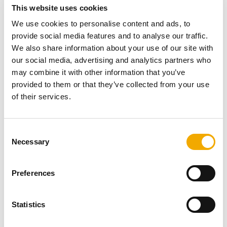
This website uses cookies
We use cookies to personalise content and ads, to
provide social media features and to analyse our traffic.
We also share information about your use of our site with
our social media, advertising and analytics partners who
may combine it with other information that you’ve
provided to them or that they’ve collected from your use
of their services.
C
Necessary
o
n
s
Preferences
e
n
t
Statistics
Med utgangspunkt i prosjektets utfordringer og krav
S
anbefalte Ventistål og vi i Schiedel ICS 5000 som nytt