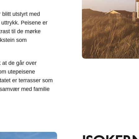
litt utstyrt med
uttrykk. Peisene er
rast til de mørke
akstein som
k at de går over
 som utepeisene
atet er terrasser som
er samvær med familie