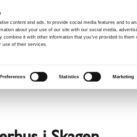
3D BIM-CAD 
s
ise content and ads, to provide social media features and to an
rmation about your use of our site with our social media, advertis
 combine it with other information that you’ve provided to them o
 use of their services.
undestøtte
For profesjonelle
fransk)
Benelux (nederlandsk)
Estland
Preferences
Statistics
Marketing
Kroatia
Polen
Slovenia
Tsjekkia
Østerrike
rhus i Skagen