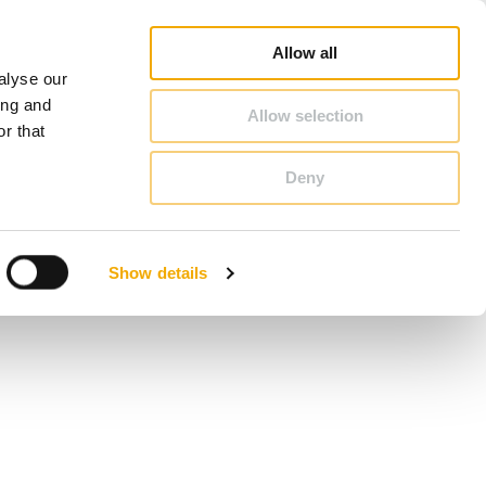
Database
Salgskonsulentsøk
Nyheter og artikler
Karriere
Om Schiedel
Norge
Allow all
alyse our
KONTAKT & RÅDGIVNING
ing and
Allow selection
r that
Deny
Bosnia
Finland
Show details
Latvia
Romania
Storbritannia
Tyskland