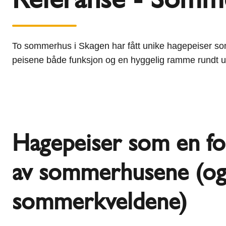
l
Schiedel Group
e
c
t
To sommerhus i Skagen har fått unike hagepeiser som 
i
peisene både funksjon og en hyggelig ramme rundt 
o
n
Hagepeiser som en fo
av sommerhusene (o
sommerkveldene)