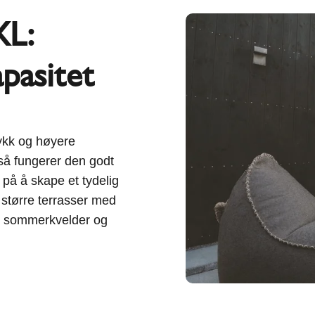
L:
pasitet
ykk og høyere
 så fungerer den godt
å å skape et tydelig
større terrasser med
nge sommerkvelder og