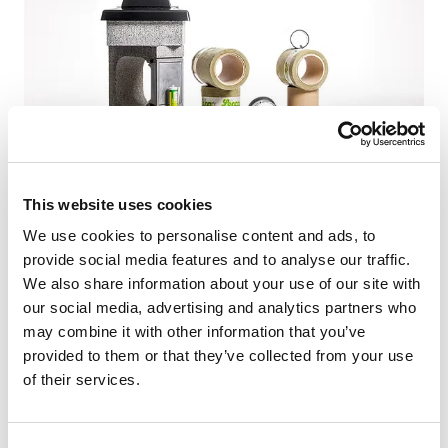
This website uses cookies
Leca Venti er en tradisjonell elementpipe bygget opp av
Leca-blokker kombinert med keramisk innerrør og
We use cookies to personalise content and ads, to
nødvendig isolasjon. Løsningen er godt kjent i det
provide social media features and to analyse our traffic.
norske markedet og har vært brukt i en rekke boliger
We also share information about your use of our site with
gjennom mange år.
our social media, advertising and analytics partners who
may combine it with other information that you’ve
Fordeler for kunden:
provided to them or that they’ve collected from your use
Solid og robust konstruksjon
of their services.
Dokumentert løsning med lang historikk
God brannsikkerhet og stabil trekk
Egnet for vedfyring i bolig