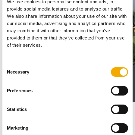
We use cookies to personalise content and ads, to
provide social media features and to analyse our traffic.
We also share information about your use of our site with
our social media, advertising and analytics partners who
may combine it with other information that you’ve
provided to them or that they’ve collected from your use
of their services.
C
Necessary
o
Stålpipesystemer fra Schiedel
n
s
LES MER OM VÅRE STÅLPIPER
Preferences
e
n
t
Statistics
S
e
Referanseprosjekt
Marketing
l