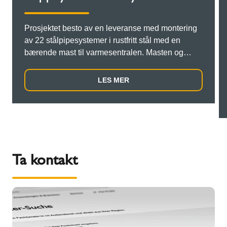
Prosjektet besto av en leveranse med montering
av 22 stålpipesystemer i rustfritt stål med en
bærende mast til varmesentralen. Masten og
stålpipene måtte heises ned med kran gjennom
en åpning i taket på bygningen. Det krevde at
LES MER
planen for leveransen og montering av stålpipene
måtte være nøye koordinert. Alt måtte leveres til
byggeplassen komplett og til rett tid for å
samkjøre med leien av kranen.
Ta kontakt