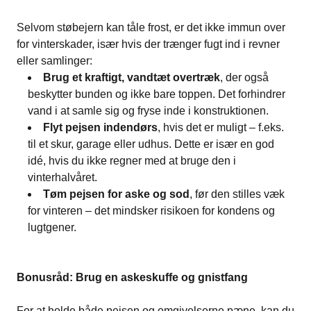
Selvom støbejern kan tåle frost, er det ikke immun over
for vinterskader, især hvis der trænger fugt ind i revner
eller samlinger:
Brug et kraftigt, vandtæt overtræk
, der også
beskytter bunden og ikke bare toppen. Det forhindrer
vand i at samle sig og fryse inde i konstruktionen.
Flyt pejsen indendørs
, hvis det er muligt – f.eks.
til et skur, garage eller udhus. Dette er især en god
idé, hvis du ikke regner med at bruge den i
vinterhalvåret.
Tøm pejsen for aske og sod
, før den stilles væk
for vinteren – det mindsker risikoen for kondens og
lugtgener.
Bonusråd: Brug en askeskuffe og gnistfang
For at holde både pejsen og omgivelserne pæne, kan du