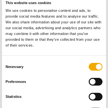
This website uses cookies
Det er en udbredt misforståelse, at støbejern ikke kræver
We use cookies to personalise content and ads, to
vedligeholdelse. Faktisk er det det modsatte:
provide social media features and to analyse our traffic.
Støbejern er modtageligt over for rust, og hvis overfladen
We also share information about your use of our site with
ikke beskyttes, vil den med tiden korrodere – især i
our social media, advertising and analytics partners who
fugtigt, dansk klima.
may combine it with other information that you’ve
provided to them or that they’ve collected from your use
Sådan undgår du fejlen:
of their services.
Behandl pejsen én gang om året med
varmebestandig olie eller maling.
Beskyt den mod regn og fugt, når den ikke er i
C
brug.
Necessary
o
Tjek løbende for rust og udbedr det hurtigt.
n
s
Preferences
e
2. “Jeg kan stille pejsen direkte på græs”
n
Støbejernspejse vejer ofte 40-100 kg eller mere – og det
t
Statistics
skaber problemer, hvis de står på blødt eller ujævnt
S
underlag. Græs kan synke, suge fugt op i bunden og