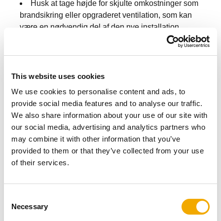
Husk at tage højde for skjulte omkostninger som
brandsikring eller opgraderet ventilation, som kan
være en nødvendig del af den nye installation.
Invester i en ovn med høj brændværdi og lavt
energiforbrug — det giver ikke kun bedre varme, men
kan også spare dig penge på sigt.
Tilbehør som askestøvsugere, brændekurve eller
This website uses cookies
brandsikre gulvplader kan også udgøre ekstra
We use cookies to personalise content and ads, to
omkostninger, men disse er vigtige for sikkerheden og
provide social media features and to analyse our traffic.
gør det daglige brug af din brændeovn nemmere.
We also share information about your use of our site with
our social media, advertising and analytics partners who
may combine it with other information that you’ve
provided to them or that they’ve collected from your use
of their services.
Klar til at finde det rigtige tilbud?
C
Necessary
o
n